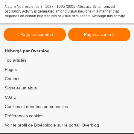
Nature Neuroscience 8 , 1087 - 1095 (2005) Abstract: Synchronized
oscillatory activity is generated among visual neurons in a manner that
depends on certain key features of visual stimulation. Although this activity
may be important for perceptual integration,...
< Page précédente
Page suivante >
Hébergé par Overblog
Top articles
Pages
Contact
Signaler un abus
C.G.U.
Cookies et données personnelles
Préférences cookies
Voir le profil de Bioécologie sur le portail Overblog