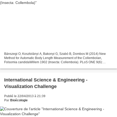
Bánszegi O, Kosztolányi A, Bakonyi G, Szabó B, Dombos M (2014) New
Method for Automatic Body Length Measurement of the Collembolan,
Folsomia candidaWillem 1902 (Insecta: Collembola). PLoS ONE 9(6):
e98230. doi:10.1371/journal.pone.0098230 Abstract The...
International Science & Engineering -
Visualization Challenge
Publié le 22/04/2013 à 21:39
Par
Bioécologie