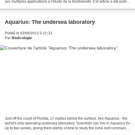
ses multiples applications à l’étude de la biodiversité. Cet article a été publié
en octobre 2013 dans la rubrique...
Aquarius: The undersea laboratory
Publié le 02/06/2013 à 21:31
Par
Bioécologie
Just off the coast of Florida, 17 metres below the surface, lies Aquarius - the
world's only operating undersea laboratory. Scientists can live in Aquarius for
up to two weeks, giving them plenty of time to study the coral reef community.
But with budget...