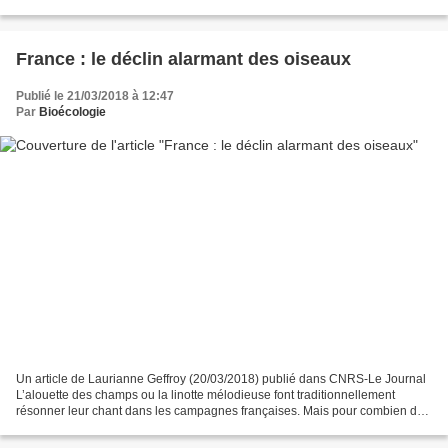
une diminution de la taille et de...
France : le déclin alarmant des oiseaux
Publié le 21/03/2018 à 12:47
Par
Bioécologie
Un article de Laurianne Geffroy (20/03/2018) publié dans CNRS-Le Journal
L’alouette des champs ou la linotte mélodieuse font traditionnellement
résonner leur chant dans les campagnes françaises. Mais pour combien de
temps encore ? Deux études récentes...