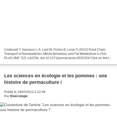
Cedervall T, Hansson L-A, Lard M, Frohm B, Linse S (2012) Food Chain
Transport of Nanoparticles Affects Behaviour and Fat Metabolism in Fish.
PLoS ONE 7(2): e32254. doi:10.1371/journal.pone.0032254 Click on link to
read article Abstract Nano-sized (10−9–10−7...
Les sciences en écologie et les pommes : une
histoire de permaculture !
Publié le 19/03/2014 à 22:06
Par
Bioécologie