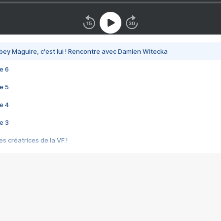
bey Maguire, c'est lui ! Rencontre avec Damien Witecka
e 6
e 5
e 4
e 3
s créatrices de la VF !
e 2
e 1
e Mektoub My Love arrive enfin ! Rencontre avec Shaïn Boumedine et Sal
i : après Toni en famille