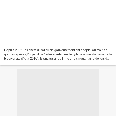
Depuis 2002, les chefs d'Etat ou de gouvernement ont adopté, au moins à
quinze reprises, l'objectif de 'réduire fortement le rythme actuel de perte de la
biodiversité d'ici à 2010'. Ils ont aussi réaffirmé une cinquantaine de fois dont
lors de trois G8...