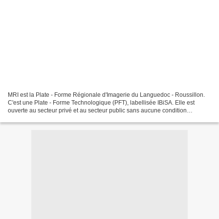
MRI est la Plate - Forme Régionale d'Imagerie du Languedoc - Roussillon.
C'est une Plate - Forme Technologique (PFT), labellisée IBiSA. Elle est
ouverte au secteur privé et au secteur public sans aucune condition
thématique, institutionnelle ou géographique....