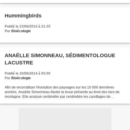
NK603 genetically modified (GM) maize...
Hummingbirds
Publié le 23/06/2014 à 21:35
Par
Bioécologie
ANAËLLE SIMONNEAU, SÉDIMENTOLOGUE
LACUSTRE
Publié le 20/06/2014 à 05:00
Par
Bioécologie
Afin de reconstituer l'évolution des paysages sur les 10 000 dernières
années, Anaëlle Simonneau étudie la boue présente au fond des lacs de
montagne. Elle analyse centimètre par centimètre les carottages de
sédiments ramenés du terrain... Un épisode...