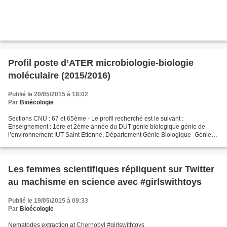
Profil poste d’ATER microbiologie-biologie
moléculaire (2015/2016)
Publié le 20/05/2015 à 18:02
Par
Bioécologie
Sections CNU : 67 et 65ème - Le profil recherché est le suivant :
Enseignement : 1ère et 2ème année du DUT génie biologique génie de
l’environnement IUT Saint Etienne, Département Génie Biologique -Génie
de l’Environnement, 28 av. Léon Jouhaux, 42023...
Les femmes scientifiques répliquent sur Twitter
au machisme en science avec #girlswithtoys
Publié le 19/05/2015 à 09:33
Par
Bioécologie
Nematodes extraction at Chernobyl #girlswithtoys