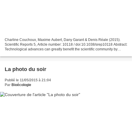
Charline Couchoux, Maxime Aubert, Dany Garant & Denis Réale (2015).
Scientific Reports 5, Article number: 10118 / doi:10.1038/srep10118 Abstract:
Technological advances can greatly benefit the scientific community by
making new areas of research accessible....
La photo du soir
Publié le 11/05/2015 à 21:04
Par
Bioécologie