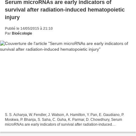
Serum microRNAs are early indicators of
survival after radiation-induced hematopoietic
injury
Publié le 14/05/2015 à 21:10
Par
Bioécologie
S. S. Acharya, W. Fendler, J. Watson, A. Hamilton, Y. Pan, E. Gaudiano, P.
Moskwa, P. Bhanja, S. Saha, C. Guha, K. Parmar, D. Chowdhury, Serum
microRNAs are early indicators of survival after radiation-induced
hematopoietic injury. Sci. Transl. Med. 7,...