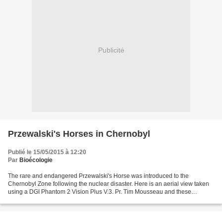
Publicité
Przewalski's Horses in Chernobyl
Publié le 15/05/2015 à 12:20
Par
Bioécologie
The rare and endangered Przewalski's Horse was introduced to the
Chernobyl Zone following the nuclear disaster. Here is an aerial view taken
using a DGI Phantom 2 Vision Plus V.3. Pr. Tim Mousseau and these
colleagues just completed a census of the population...