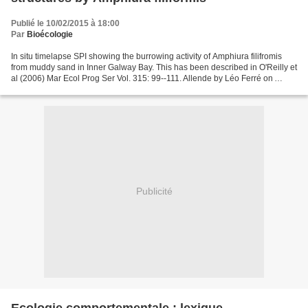
Publié le 10/02/2015 à 18:00
Par
Bioécologie
In situ timelapse SPI showing the burrowing activity of Amphiura filifromis
from muddy sand in Inner Galway Bay. This has been described in O'Reilly et
al (2006) Mar Ecol Prog Ser Vol. 315: 99--111. Allende by Léo Ferré on
Grooveshark
Publicité
Ecologie comportementale : lexique