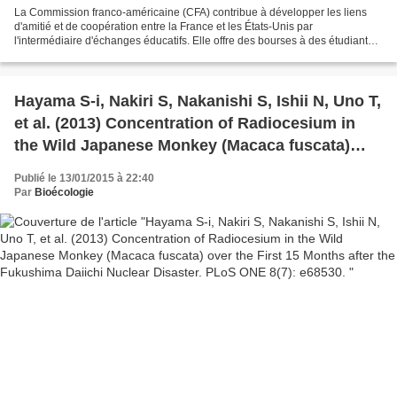
La Commission franco-américaine (CFA) contribue à développer les liens
d'amitié et de coopération entre la France et les États-Unis par
l'intermédiaire d'échanges éducatifs. Elle offre des bourses à des étudiants,
à des jeunes professionnels et à des...
Hayama S-i, Nakiri S, Nakanishi S, Ishii N, Uno T,
et al. (2013) Concentration of Radiocesium in
the Wild Japanese Monkey (Macaca fuscata)
over the First 15 Months after the Fukushima
Publié le 13/01/2015 à 22:40
Daiichi Nuclear Disaster. PLoS ONE 8(7):
Par
Bioécologie
e68530.