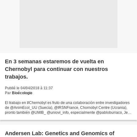
En 3 semanas estaremos de vuelta en
Chernobyl para continuar con nuestros
trabajos.
Publié le 04/04/2018 à 11:37
Par
Bioécologie
El trabajo en #Chernobyl es fruto de una colaboración entre investigadores
de @AnimEcol_UU (Suecia), @IRSNFrance, Chornobyl Centre (Ucrania),
pronto también @UMIB_ @uniovi_info, especialmente @pabloburraco, Jean
Marc Bonzom y Sergey Gaschak pic.twitter.com/AqkLDYOLvv...
Andersen Lab: Genetics and Genomics of