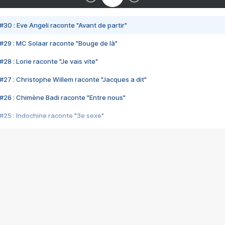
#30 : Eve Angeli raconte "Avant de partir"
#29 : MC Solaar raconte "Bouge de là"
28 : Lorie raconte "Je vais vite"
#27 : Christophe Willem raconte "Jacques a dit"
#26 : Chimène Badi raconte "Entre nous"
#25 : Indochine raconte "3e sexe"
#24 : Zaho raconte "C'est chelou"
#23 : Patrick Bruel raconte "Au café des délices"
#22 : Kyo raconte "Le chemin"
#21 : Nolwenn Leroy raconte "Cassé"
#20 : Patrick Hernandez raconte "Born to be alive"
#19 : Lorie raconte "Près de moi"