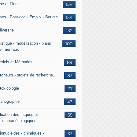
ne et Flore
154
ses - Post-doc - Emploi - Bourse
154
iversité
132
istique - modélisation - plans
100
érimentaux
ériels et Méthodes
89
rcheurs - projets de recherche...
83
toxicologie
77
anographie
43
luation des risques et
35
veillance écologiques
ionucléides - chimiques -
33