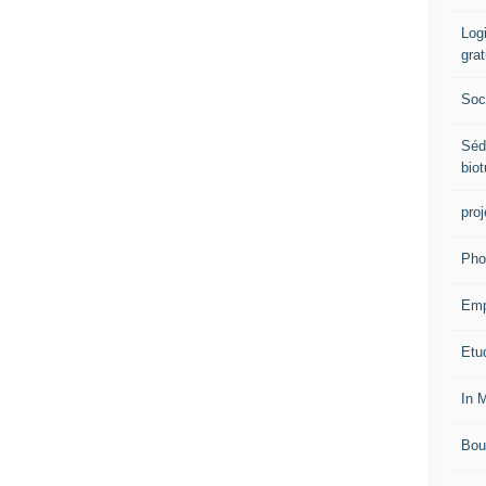
Logi
grat
Soci
Séd
biot
proj
Pho
Emp
Etud
In 
Bou