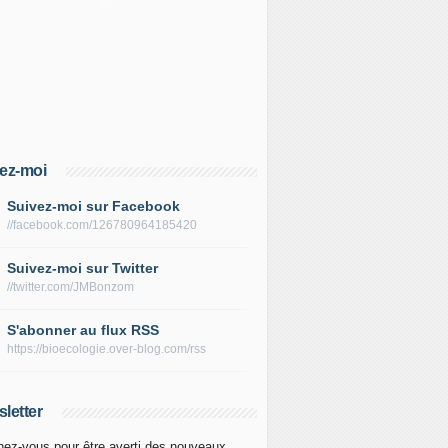
ez-moi
Suivez-moi sur Facebook
//facebook.com/126780964185420
Suivez-moi sur Twitter
//twitter.com/JMBonzom
S'abonner au flux RSS
https://bioecologie.over-blog.com/rss
letter
ez-vous pour être averti des nouveaux