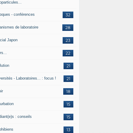
particules...
loques - conférences
32
anismes de laboratoire
28
cial Japon
23
s...
22
lution
21
ersités - Laboratoires... : focus !
21
ir
18
urbation
15
iant(e)s : conseils
15
hibiens
13