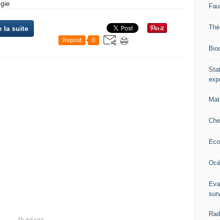
ogie
Fau
Thè
e la suite
Repost
0
Biod
Stat
exp
Mat
Che
Eco
Océ
Eva
sur
Rad