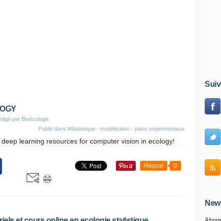
Suiv
LOGY
digé par Bioécologie
Publié dans
#Statistique - modélisation - plans expérimentaux
of deep learning resources for computer vision in ecology!
Repost
0
News
riels et cours online en ecologie statistique
Abonn