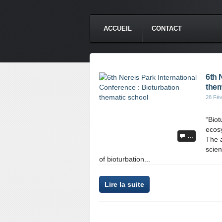
ACCUEIL
CONTACT
6th 
them
28 Fév
“Biot
ecos
…
The a
scie
of bioturbation...
Lire la suite