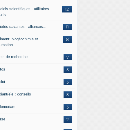
ciels scientifiques - utilitaires
12
uits
étés savantes - alliances...
11
iment: biogéochimie et
8
urbation
ets de recherche...
7
tos
5
loi
3
iant(e)s : conseils
3
Memoriam
3
rse
2