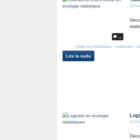
18 Fév
Décou
statis
…
Publié dans
#Statistique - modélisation - 
Lire la suite
Rep
Logi
16 Fév
Décou