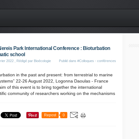
Nereis Park International Conference : Bioturbation
atic school
rier 2022
, Rédigé par Bioécologie
Publié dans
#Colloques - conférences
urbation in the past and present: from terrestrial to marine
ystems” 22-26 August 2022, Logonna Daoulas - France
im of this event is to bring together the international
ntific community of researchers working on the mechanisms
Repost
0