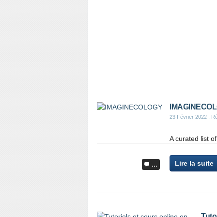
IMAGINECO
23 Février 2022
, Ré
A curated list 
Lire la suite
…
Tuto