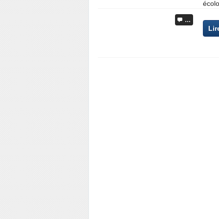
écol
…
Lir