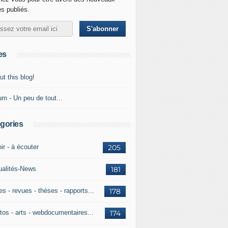
es publiés.
es
t this blog!
um - Un peu de tout...
gories
ir - à écouter
205
ualités-News
181
es - revues - thèses - rapports...
178
tos - arts - webdocumentaires...
174