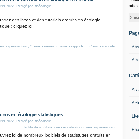
articl
rier 2022
, Rédigé par Bioécologie
vrez des livres et des tutoriels gratuits en écologie
tique : cliquez ici
Pag
plans expérimentaux
,
#Livres - revues - thèses - rapports...
,
#A voir - à écouter
Abou
Alb
ost
0
Caté
A vo
Act
ciels en écologie statistiques
Livr
rier 2022
, Rédigé par Bioécologie
Publié dans
#Statistique - modélisation - plans expérimentaux
Pho
vrez ici de nombreux logiciels de statistuqes gratuits en