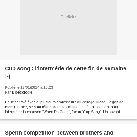
Publicité
Cup song : l'intermède de cette fin de semaine
:-)
Publié le 17/01/2014 à 10:23
Par
Bioécologie
Deux cents élèves et plusieurs professeurs du collège Michel Begon de
Blois (France) se sont réunis dans la cantine de l’établissement pour
interpréter la chanson "When I'm Gone", façon "Cup Song". Un savant
mélange de percussions sur des gobelets -accompagné...
Sperm competition between brothers and