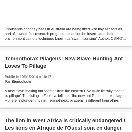
Thousands of honey bees in Australia are being fitted with tiny sensors as
part of a world-first research program to monitor the insects and their
environment using a technique known as 'swarm sensing'. Author: CSIRO's
Media Centre, 15 January 2014 -...
Temnothorax Pilagens: New Slave-Hunting Ant
Loves To Pillage
Publié le 19/01/2014 à 18:17
Par
Bioécologie
A new slave-making ant species from the eastern USA quite literally means
'to pillage'. The listing in Zookeys tell us of the new ant Temnothorax pilagens
– pilere is plunder in Latin. Temnothorax pilagens is different from other
slave-making ants, like...
The lion in West Africa is critically endangered /
Les lions en Afrique de l'Ouest sont en danger