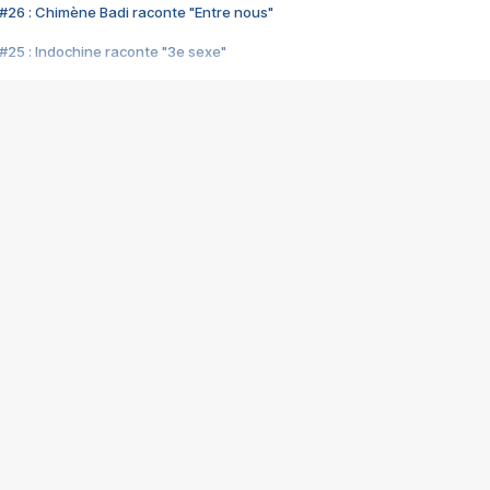
#26 : Chimène Badi raconte "Entre nous"
#25 : Indochine raconte "3e sexe"
#24 : Zaho raconte "C'est chelou"
#23 : Patrick Bruel raconte "Au café des délices"
#22 : Kyo raconte "Le chemin"
#21 : Nolwenn Leroy raconte "Cassé"
#20 : Patrick Hernandez raconte "Born to be alive"
#19 : Lorie raconte "Près de moi"
#18 : Michael Jones raconte "A nos actes manqués" (avec Jean-Jacque
#17 : Khaled raconte "Aïcha"
#16 : Corneille raconte "Parce qu'on vient de loin"
#15 : Indochine raconte "L'aventurier"
14 : Lorie raconte "Sur un air latino"