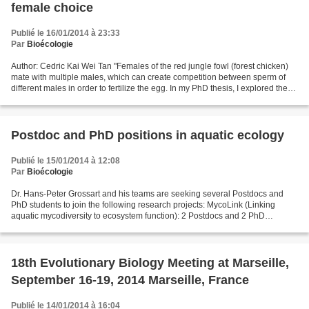
female choice
Publié le 16/01/2014 à 23:33
Par
Bioécologie
Author: Cedric Kai Wei Tan "Females of the red jungle fowl (forest chicken)
mate with multiple males, which can create competition between sperm of
different males in order to fertilize the egg. In my PhD thesis, I explored the
effect of brotherhood on...
Postdoc and PhD positions in aquatic ecology
Publié le 15/01/2014 à 12:08
Par
Bioécologie
Dr. Hans-Peter Grossart and his teams are seeking several Postdocs and
PhD students to join the following research projects: MycoLink (Linking
aquatic mycodiversity to ecosystem function): 2 Postdocs and 2 PhD
students in Biodiversity, Ecology and Genomics...
18th Evolutionary Biology Meeting at Marseille,
September 16-19, 2014 Marseille, France
Publié le 14/01/2014 à 16:04