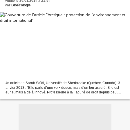
Publié le 26/01/2014 à 21:54
Par
Bioécologie
Un article de Sarah Saïdi, Université de Sherbrooke (Québec, Canada), 3
janvier 2013 : "Elle parle d’une voix douce, mais d’un ton assuré. Elle est
jeune, mais a déjà innové. Professeure à la Faculté de droit depuis peu,
Hélène Mayrand (photo de gauche...