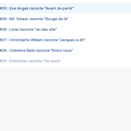
#30 : Eve Angeli raconte "Avant de partir"
#29 : MC Solaar raconte "Bouge de là"
28 : Lorie raconte "Je vais vite"
#27 : Christophe Willem raconte "Jacques a dit"
#26 : Chimène Badi raconte "Entre nous"
#25 : Indochine raconte "3e sexe"
#24 : Zaho raconte "C'est chelou"
#23 : Patrick Bruel raconte "Au café des délices"
#22 : Kyo raconte "Le chemin"
#21 : Nolwenn Leroy raconte "Cassé"
#20 : Patrick Hernandez raconte "Born to be alive"
#19 : Lorie raconte "Près de moi"