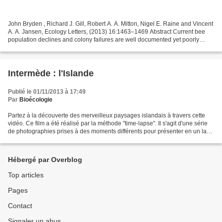
John Bryden , Richard J. Gill, Robert A. A. Mitton, Nigel E. Raine and Vincent
A. A. Jansen, Ecology Letters, (2013) 16:1463–1469 Abstract Current bee
population declines and colony failures are well documented yet poorly
understood and no single factor...
Intermède : l'Islande
Publié le 01/11/2013 à 17:49
Par
Bioécologie
Partez à la découverte des merveilleux paysages islandais à travers cette
vidéo. Ce film a été réalisé par la méthode "time-lapse". Il s'agit d'une série
de photographies prises à des moments différents pour présenter en un laps
de temps court l’évolution...
Hébergé par Overblog
Top articles
Pages
Contact
Signaler un abus