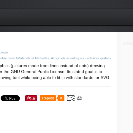
ologie
ublié dans
#Matériels et Méthodes
,
#Logiciels scientifiques - utilitaires gratuits
phics (pictures made from lines instead of dots) drawing
 the GNU General Public License. Its stated goal is to
wing tool while being able to fit in with standards for SVG
Repost
0