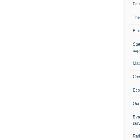
Fau
Thè
Biod
Stat
exp
Mat
Che
Eco
Océ
Eva
sur
Rad