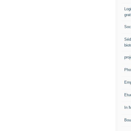
Logi
grat
Soci
Séd
biot
proj
Pho
Emp
Etud
In 
Bou