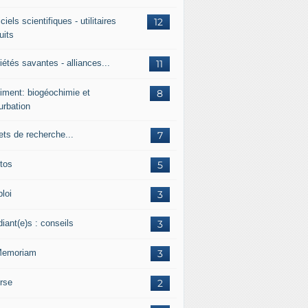
ciels scientifiques - utilitaires
12
uits
étés savantes - alliances...
11
iment: biogéochimie et
8
urbation
ets de recherche...
7
tos
5
loi
3
iant(e)s : conseils
3
Memoriam
3
rse
2