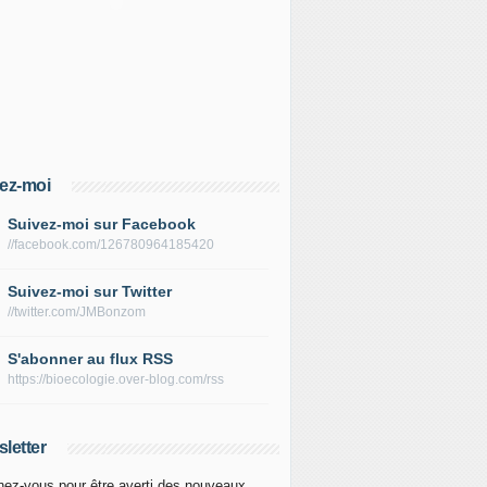
ez-moi
Suivez-moi sur Facebook
//facebook.com/126780964185420
Suivez-moi sur Twitter
//twitter.com/JMBonzom
S'abonner au flux RSS
https://bioecologie.over-blog.com/rss
letter
ez-vous pour être averti des nouveaux