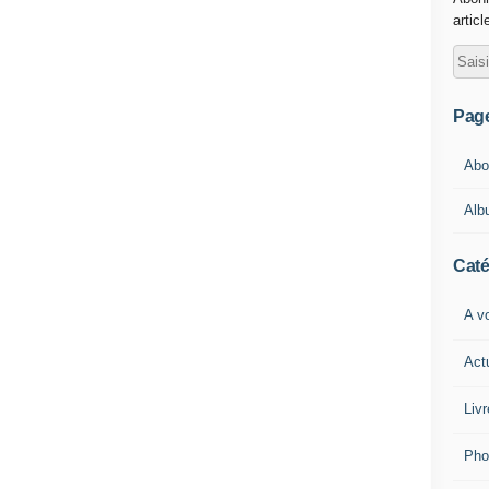
articl
Pag
Abou
Alb
Caté
A vo
Act
Livr
Pho