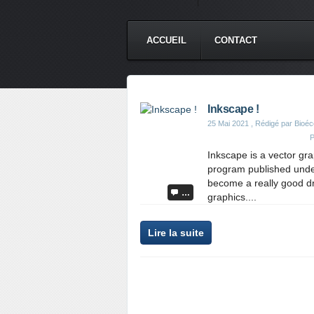
ACCUEIL
CONTACT
Inkscape !
25 Mai 2021
, Rédigé par Bioéc
P
Inkscape is a vector gra
program published under
become a really good dra
…
graphics....
Lire la suite