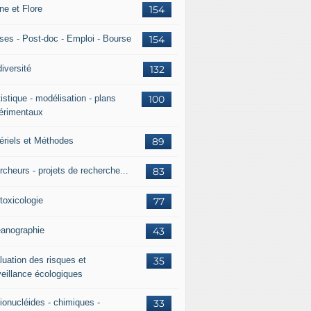
ne et Flore
154
ses - Post-doc - Emploi - Bourse
154
iversité
132
istique - modélisation - plans
100
érimentaux
ériels et Méthodes
89
rcheurs - projets de recherche...
83
toxicologie
77
anographie
43
luation des risques et
35
veillance écologiques
ionucléides - chimiques -
33