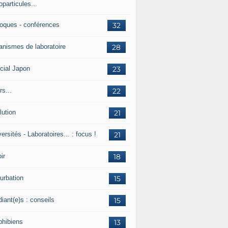
particules...
loques - conférences
32
anismes de laboratoire
28
cial Japon
23
s...
22
lution
21
ersités - Laboratoires... : focus !
21
ir
18
urbation
15
iant(e)s : conseils
15
hibiens
13