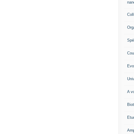
nano
Col
Org
Spé
Cour
Evo
Univ
A vo
Biot
Etud
Amp