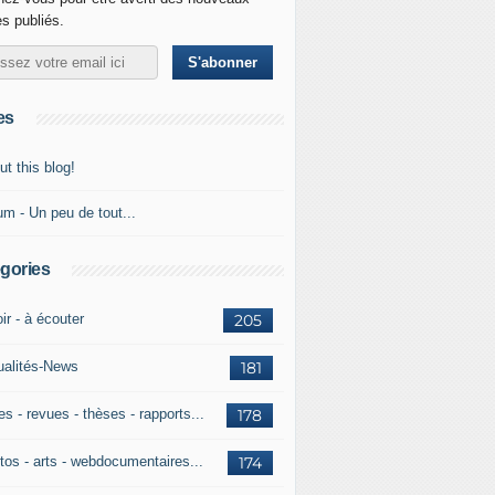
es publiés.
es
t this blog!
um - Un peu de tout...
gories
ir - à écouter
205
ualités-News
181
es - revues - thèses - rapports...
178
tos - arts - webdocumentaires...
174