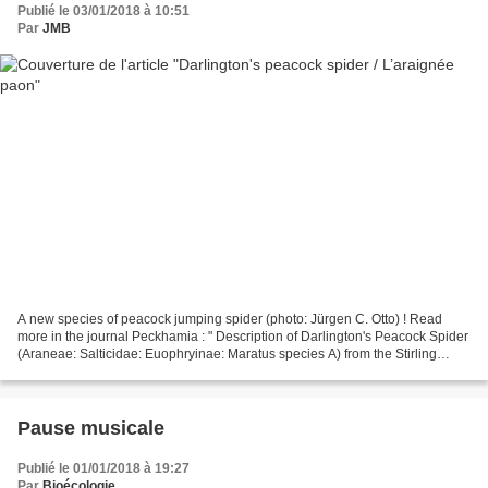
Publié le 03/01/2018 à 10:51
Par
JMB
A new species of peacock jumping spider (photo: Jürgen C. Otto) ! Read
more in the journal Peckhamia : " Description of Darlington's Peacock Spider
(Araneae: Salticidae: Euophryinae: Maratus species A) from the Stirling
Range National Park of Western...
Pause musicale
Publié le 01/01/2018 à 19:27
Par
Bioécologie