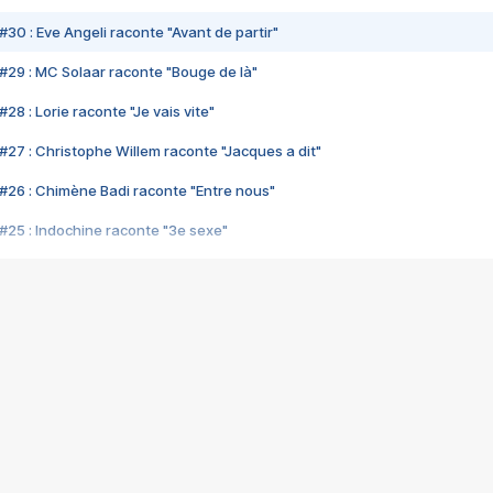
#30 : Eve Angeli raconte "Avant de partir"
#29 : MC Solaar raconte "Bouge de là"
28 : Lorie raconte "Je vais vite"
#27 : Christophe Willem raconte "Jacques a dit"
#26 : Chimène Badi raconte "Entre nous"
#25 : Indochine raconte "3e sexe"
#24 : Zaho raconte "C'est chelou"
#23 : Patrick Bruel raconte "Au café des délices"
#22 : Kyo raconte "Le chemin"
#21 : Nolwenn Leroy raconte "Cassé"
#20 : Patrick Hernandez raconte "Born to be alive"
#19 : Lorie raconte "Près de moi"