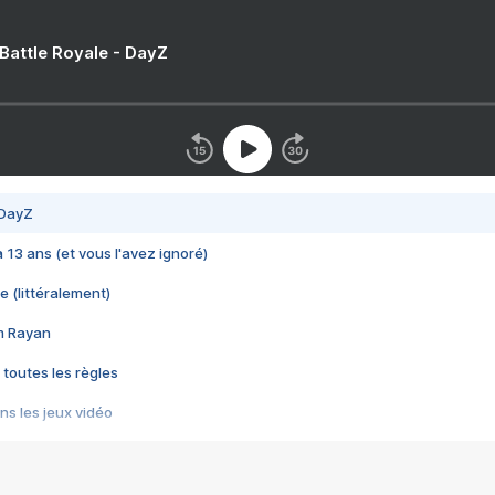
 Battle Royale - DayZ
 DayZ
 a 13 ans (et vous l'avez ignoré)
e (littéralement)
im Rayan
 toutes les règles
s les jeux vidéo
us choquant de Rockstar ? - Le scandale BULLY
e plus moche de Steam