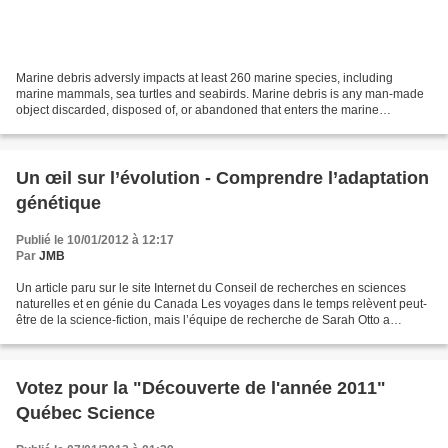
Marine debris adversly impacts at least 260 marine species, including
marine mammals, sea turtles and seabirds. Marine debris is any man-made
object discarded, disposed of, or abandoned that enters the marine
environment. Every year many seals and sea...
Un œil sur l’évolution - Comprendre l’adaptation
génétique
Publié le 10/01/2012 à 12:17
Par
JMB
Un article paru sur le site Internet du Conseil de recherches en sciences
naturelles et en génie du Canada Les voyages dans le temps relèvent peut-
être de la science-fiction, mais l’équipe de recherche de Sarah Otto a
recours à la cartographie génomique...
Votez pour la "Découverte de l'année 2011"
Québec Science