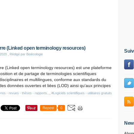
rre (Linked open terminology resources)
Suiv
 2020
, Rédigé par Bioécologie
re (Linked open terminology resources) est une plateforme
osition et de partage de terminologies scientifiques
disciplinaires et multilingues, conforme aux standards du
es données ouvertes et liées (LOD) ainsi qu’aux principes
vres - revues - thèses - rapports...
,
#Logiciels scientifiques - utilitaires gratuits
Repost
0
News
Abonn