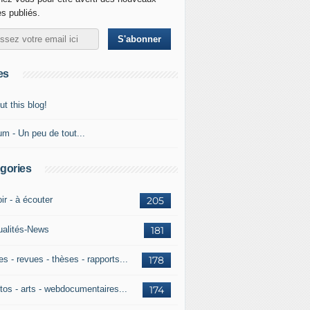
es publiés.
es
t this blog!
um - Un peu de tout...
gories
ir - à écouter
205
ualités-News
181
es - revues - thèses - rapports...
178
tos - arts - webdocumentaires...
174