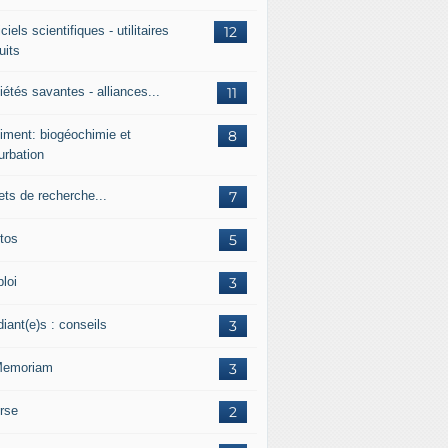
ciels scientifiques - utilitaires
12
uits
étés savantes - alliances...
11
iment: biogéochimie et
8
urbation
ets de recherche...
7
tos
5
loi
3
iant(e)s : conseils
3
Memoriam
3
rse
2