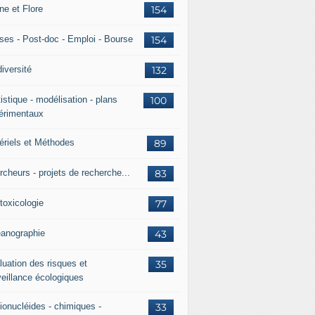
ne et Flore
154
ses - Post-doc - Emploi - Bourse
154
iversité
132
istique - modélisation - plans
100
érimentaux
ériels et Méthodes
89
rcheurs - projets de recherche...
83
toxicologie
77
anographie
43
luation des risques et
35
veillance écologiques
ionucléides - chimiques -
33