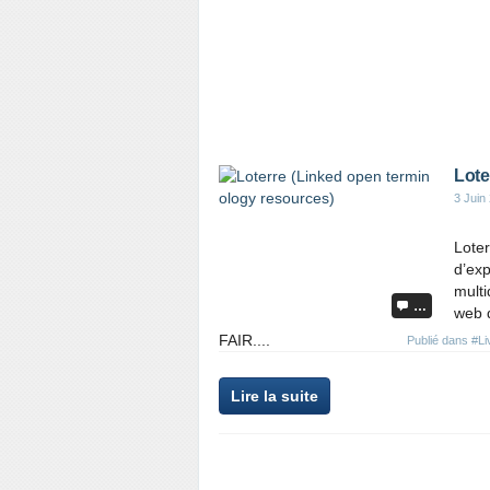
Lote
3 Juin
Loter
d’exp
multi
…
web d
FAIR....
Publié dans
#Li
Lire la suite