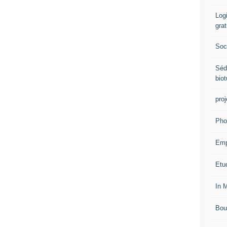
Logi
grat
Soci
Séd
biot
proj
Pho
Emp
Etud
In 
Bou