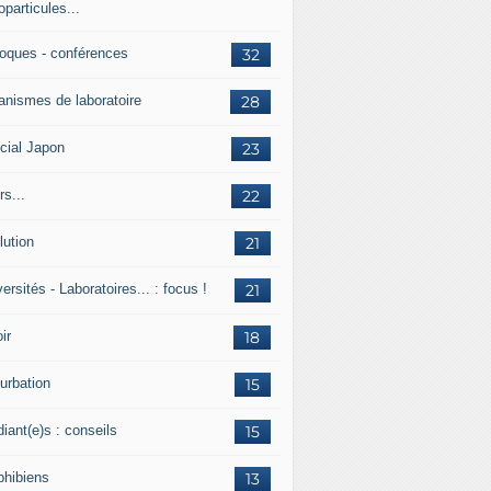
particules...
loques - conférences
32
anismes de laboratoire
28
cial Japon
23
s...
22
lution
21
ersités - Laboratoires... : focus !
21
ir
18
urbation
15
iant(e)s : conseils
15
hibiens
13