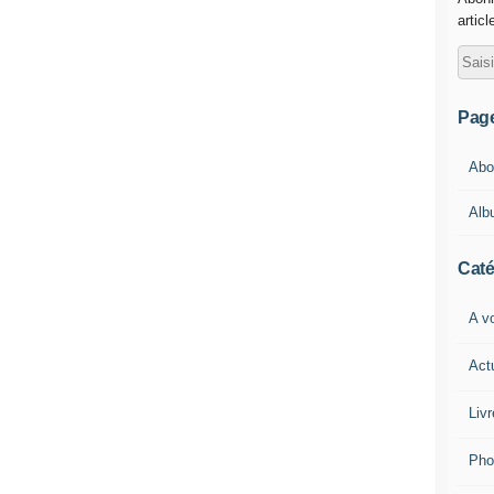
articl
Pag
Abou
Alb
Caté
A vo
Act
Livr
Pho