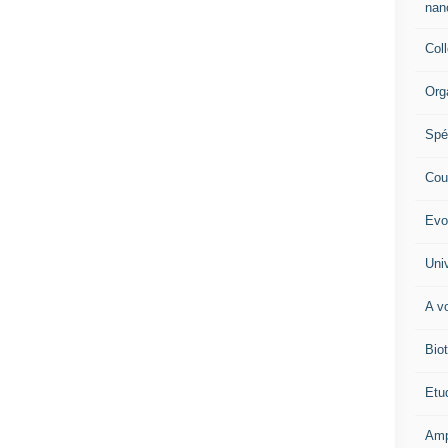
nano
Col
Org
Spé
Cour
Evo
Univ
A vo
Biot
Etud
Amp