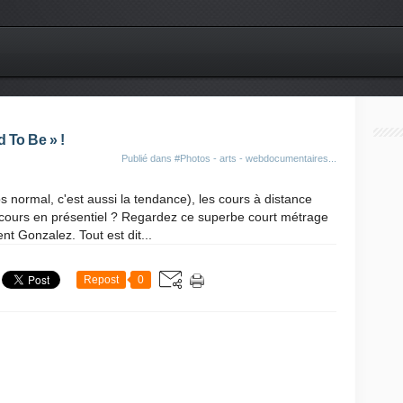
d To Be » !
Publié dans
#Photos - arts - webdocumentaires...
normal, c'est aussi la tendance), les cours à distance
 cours en présentiel ? Regardez ce superbe court métrage
nt Gonzalez. Tout est dit...
Repost
0