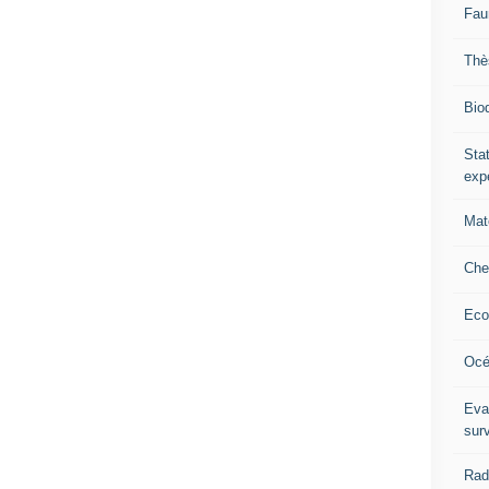
Fau
Thè
Biod
Stat
exp
Mat
Che
Eco
Océ
Eva
sur
Rad