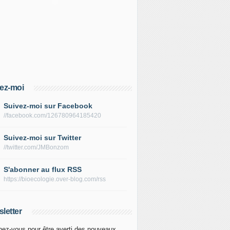
ez-moi
Suivez-moi sur Facebook
//facebook.com/126780964185420
Suivez-moi sur Twitter
//twitter.com/JMBonzom
S'abonner au flux RSS
https://bioecologie.over-blog.com/rss
letter
ez-vous pour être averti des nouveaux