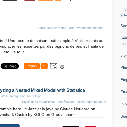
Logi
grat
Soci
Publié dans
#Photos - arts - webdocumentaires...
Séd
ire ! Une recette de saison toute simple à réaliser mais au
biot
mplacer les noisettes par des pignons de pin, et l'huile de
, etc. Le tout...
proj
Repost
0
Pho
Emp
yzing a Nested Mixed Model with Statistica
Etud
 2014
, Rédigé par Bioécologie
Publié dans
#Statistique - modélisation - plans expérimentaux
In 
xample here Le Jazz et la java by Claude Nougaro on
veshark Castro by KOLO on Grooveshark
Bou