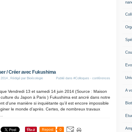
nano
Col
Org
Spé
Cour
Evo
er / Créer avec Fukushima
Univ
 2014
, Rédigé par Bioécologie
Publié dans
#Colloques - conférences
A vo
que Vendredi 13 et samedi 14 juin 2014 (Source : Maison
 culture du Japon à Paris ) Fukushima est ancré dans notre
Biot
nt d’une manière si inquiétante qu’il est encore impossible
aginer le monde d’après. Certes, de nombreux travaux
..
Etud
Amp
Repost
0