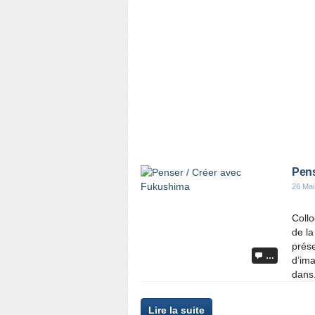
Pens
26 Mai
Collo
de la
prése
…
d’im
dans.
Lire la suite