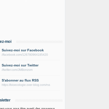
ez-moi
Suivez-moi sur Facebook
//facebook.com/126780964185420
Suivez-moi sur Twitter
//twitter.com/JMBonzom
S'abonner au flux RSS
https://bioecologie.over-blog.com/rss
letter
ez-vous pour être averti des nouveaux