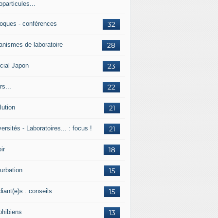
particules...
loques - conférences
32
anismes de laboratoire
28
cial Japon
23
s...
22
lution
21
ersités - Laboratoires... : focus !
21
ir
18
urbation
15
iant(e)s : conseils
15
hibiens
13