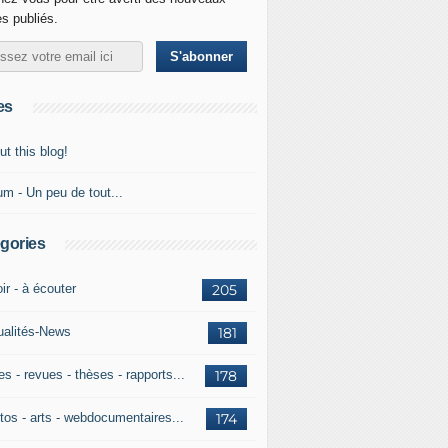
es publiés.
es
t this blog!
um - Un peu de tout...
gories
ir - à écouter
205
ualités-News
181
es - revues - thèses - rapports...
178
tos - arts - webdocumentaires...
174