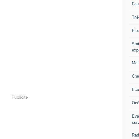
Fau
Thè
Biod
Stat
exp
Mat
Che
Eco
Publicité
Océ
Eva
sur
Rad