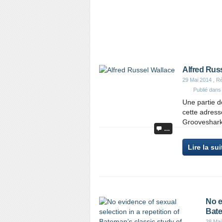
Alfred Rus
29 Mai 2014
, Ré
Publié dan
Une partie d
cette adress
Grooveshark
…
Lire la sui
No e
Bate
28 Mai