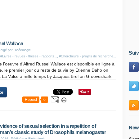
sel Wallace
digé par Bioécologie
Suiv
s
#Livres - revues - thèses - rapports...
,
#Chercheurs - projets de recherche...
e l’oeuvre d’Alfred Russel Wallace est disponible en ligne à
e. le premier jour du reste de ta vie by Étienne Daho on
 La Valse à mille temps by Jacques Brel on Grooveshark
te
Repost
0
vidence of sexual selection in a repetition of
News
man’s classic study of Drosophila melanogaster
Abonn
 2014
, Rédigé par Bioécologie