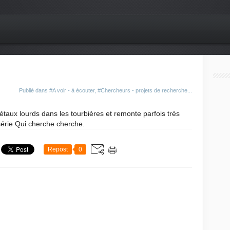
Publié dans
#A voir - à écouter
,
#Chercheurs - projets de recherche...
étaux lourds dans les tourbières et remonte parfois très
série Qui cherche cherche.
Repost
0