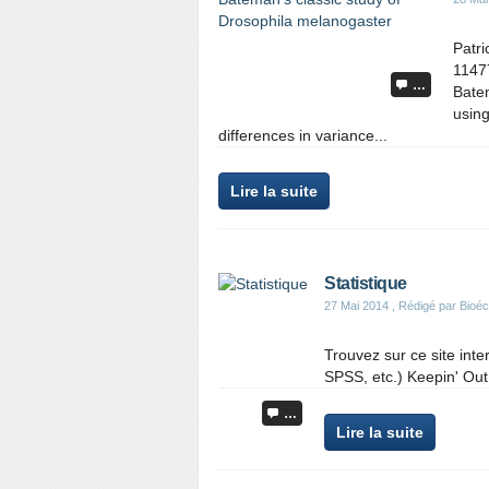
Patri
11477
…
Bate
using
differences in variance...
Lire la suite
Statistique
27 Mai 2014
, Rédigé par Bioéc
Trouvez sur ce site int
SPSS, etc.) Keepin' Ou
…
Lire la suite