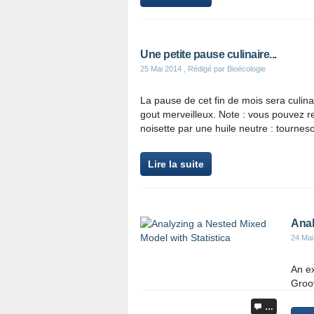
Une petite pause culinaire...
25 Mai 2014
, Rédigé par Bioécologie
La pause de cet fin de mois sera culina
gout merveilleux. Note : vous pouvez re
noisette par une huile neutre : tournesol
Lire la suite
Anal
24 Mai
An e
Groo
…