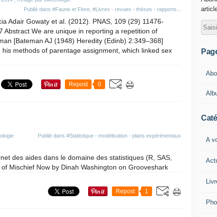
articl
Publié dans
#Faune et Flore
,
#Livres - revues - thèses - rapports...
cia Adair Gowaty et al. (2012). PNAS, 109 (29) 11476-
 Abstract We are unique in reporting a repetition of
man [Bateman AJ (1948) Heredity (Edinb) 2:349–368]
 his methods of parentage assignment, which linked sex
Pag
Abou
Repost
0
Alb
Caté
ologie
Publié dans
#Statistique - modélisation - plans expérimentaux
A vo
ernet des aides dans le domaine des statistiques (R, SAS,
Act
t of Mischief Now by Dinah Washington on Grooveshark
Livr
Repost
1
Pho