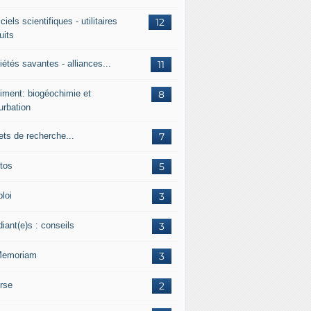
ciels scientifiques - utilitaires
12
uits
étés savantes - alliances...
11
iment: biogéochimie et
8
urbation
ets de recherche...
7
tos
5
loi
3
iant(e)s : conseils
3
Memoriam
3
rse
2