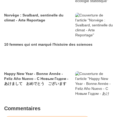
assure-t-il la préservation de cet <a
href="http://www.universcience.tv/nom-
environnement.html">environnement</a> ?</p><p> Dans la série
Norvège : Svalbard, sentinelle du
<a title="page série Chercheurs du bout du monde"
climat - Arte Reportage
href="http://www.universcience.tv/categorie-chercheurs-du-bout-
du-monde-737.html" target="_blank">Chercheurs du bout du
monde</a>.</p><p>Suivez l'aventure sur <a
href="http://www.wingsforscience.com">www.wingsforscience.co
m</a></p><h2><span id="Formation_des_stalagmites"
10 femmes qui ont marqué l'histoire des sciences
class="mw-headline"><br></span></h2>
Happy New Year - Bonne Année -
Feliz Año Nuevo - С Новым Годом -
あけまして おめでとう ございます
Commentaires