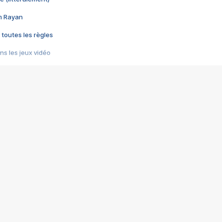
im Rayan
 toutes les règles
s les jeux vidéo
us choquant de Rockstar ? - Le scandale BULLY
e plus moche de Steam
du RÊVE tourne au CAUCHEMAR
pendant 8 heures
it… à tort
umiliés par un jeu vidéo
ire - Final Fantasy 8
ti un empire - Age of Empires
story DOFUS