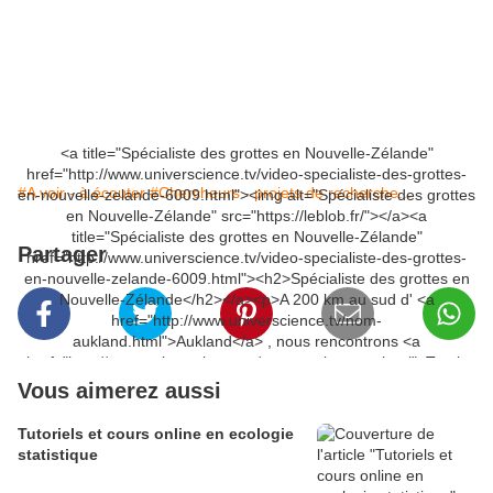
<a title="Spécialiste des grottes en Nouvelle-Zélande"
href="http://www.universcience.tv/video-specialiste-des-grottes-
#A voir - à écouter
#Chercheurs - projets de recherche...
en-nouvelle-zelande-6009.html"><img alt="Spécialiste des grottes
en Nouvelle-Zélande" src="https://leblob.fr/"></a><a
title="Spécialiste des grottes en Nouvelle-Zélande"
Partager
href="http://www.universcience.tv/video-specialiste-des-grottes-
en-nouvelle-zelande-6009.html"><h2>Spécialiste des grottes en
Nouvelle-Zélande</h2></a><p>A 200 km au sud d' <a
href="http://www.universcience.tv/nom-
aukland.html">Aukland</a> , nous rencontrons <a
href="http://www.universcience.tv/nom-travis-cross.html">Travis
Cross</a> , responsable scientifique des grottes de <a
Vous aimerez aussi
href="http://www.universcience.tv/nom-
waitomo.html">Waitomo</a> . Ces lieux sont visités par des
Tutoriels et cours online en ecologie
milliers de touristes, attirés autant par la beauté des concrétions
statistique
calcaires que par les <a href="http://www.universcience.tv/nom-
vers-luisants.html">vers luisants</a> ! Mais comment Travis