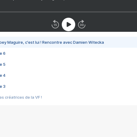
bey Maguire, c'est lui ! Rencontre avec Damien Witecka
e 6
e 5
e 4
e 3
s créatrices de la VF !
e 2
e 1
e Mektoub My Love arrive enfin ! Rencontre avec Shaïn Boumedine et Sal