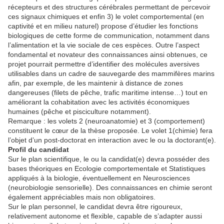
récepteurs et des structures cérébrales permettant de percevoir
ces signaux chimiques et enfin 3) le volet comportemental (en
captivité et en milieu naturel) propose d’étudier les fonctions
biologiques de cette forme de communication, notamment dans
l’alimentation et la vie sociale de ces espèces. Outre l’aspect
fondamental et novateur des connaissances ainsi obtenues, ce
projet pourrait permettre d’identifier des molécules aversives
utilisables dans un cadre de sauvegarde des mammifères marins
afin, par exemple, de les maintenir à distance de zones
dangereuses (filets de pêche, trafic maritime intense…) tout en
améliorant la cohabitation avec les activités économiques
humaines (pêche et pisciculture notamment).
Remarque : les volets 2 (neuroanatomie) et 3 (comportement)
constituent le cœur de la thèse proposée. Le volet 1(chimie) fera
l’objet d’un post-doctorat en interaction avec le ou la doctorant(e).
Profil du candidat
Sur le plan scientifique, le ou la candidat(e) devra posséder des
bases théoriques en Ecologie comportementale et Statistiques
appliqués à la biologie, éventuellement en Neurosciences
(neurobiologie sensorielle). Des connaissances en chimie seront
également appréciables mais non obligatoires.
Sur le plan personnel, le candidat devra être rigoureux,
relativement autonome et flexible, capable de s’adapter aussi