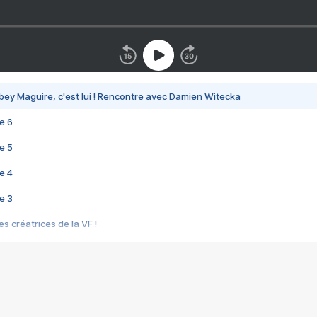
bey Maguire, c'est lui ! Rencontre avec Damien Witecka
e 6
e 5
e 4
e 3
s créatrices de la VF !
e 2
e 1
e Mektoub My Love arrive enfin ! Rencontre avec Shaïn Boumedine et Sal