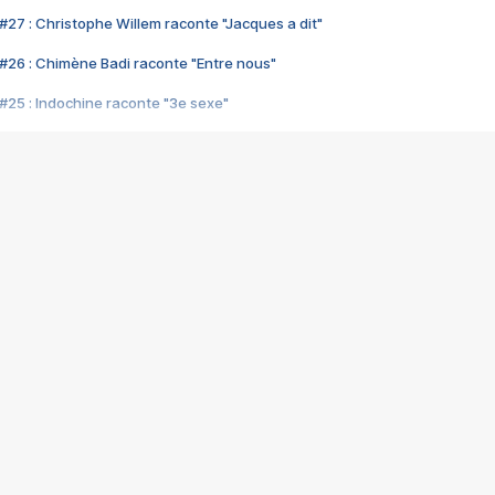
#27 : Christophe Willem raconte "Jacques a dit"
#26 : Chimène Badi raconte "Entre nous"
#25 : Indochine raconte "3e sexe"
#24 : Zaho raconte "C'est chelou"
#23 : Patrick Bruel raconte "Au café des délices"
#22 : Kyo raconte "Le chemin"
#21 : Nolwenn Leroy raconte "Cassé"
#20 : Patrick Hernandez raconte "Born to be alive"
#19 : Lorie raconte "Près de moi"
#18 : Michael Jones raconte "A nos actes manqués" (avec Jean-Jacque
#17 : Khaled raconte "Aïcha"
#16 : Corneille raconte "Parce qu'on vient de loin"