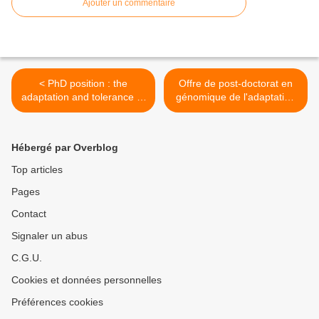
Ajouter un commentaire
< PhD position : the
Offre de post-doctorat en
adaptation and tolerance to
génomique de l'adaptation
heat in the ant Cataglyphis
aux milieux anthropisés >
velox
Hébergé par Overblog
Top articles
Pages
Contact
Signaler un abus
C.G.U.
Cookies et données personnelles
Préférences cookies