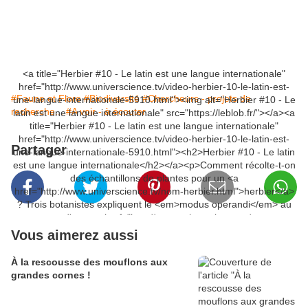
<a title="Herbier #10 - Le latin est une langue internationale"
href="http://www.universcience.tv/video-herbier-10-le-latin-est-
#Faune et Flore
#Biodiversité
#Chercheurs - projets de
une-langue-internationale-5910.html"><img alt="Herbier #10 - Le
recherche...
#A voir - à écouter
latin est une langue internationale" src="https://leblob.fr/"></a><a
title="Herbier #10 - Le latin est une langue internationale"
href="http://www.universcience.tv/video-herbier-10-le-latin-est-
Partager
une-langue-internationale-5910.html"><h2>Herbier #10 - Le latin
est une langue internationale</h2></a><p>Comment récolte-t-on
des échantillons de plantes pour un <a
href="http://www.universcience.tv/nom-herbier.html">herbier</a>
? Trois botanistes expliquent le <em>modus operandi</em> au
retour d'une <a href="http://www.universcience.tv/nom-
mission.html">mission</a> aux <a
Vous aimerez aussi
href="http://www.universcience.tv/nom-
comores.html">Comores</a> .</p><p>Un épisode de la série <a
À la rescousse des mouflons aux
title="Page Herbier 2.0 "
grandes cornes !
href="http://www.universcience.tv/categorie-herbier-2-0-745.html"
target="_blank">Herbier 2.0</a>.</p>