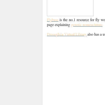
Flybase
is the no.1 resource for fly wo
page explaining
genetic nomenclature
.
Drosophila Virtual Library
also has a us