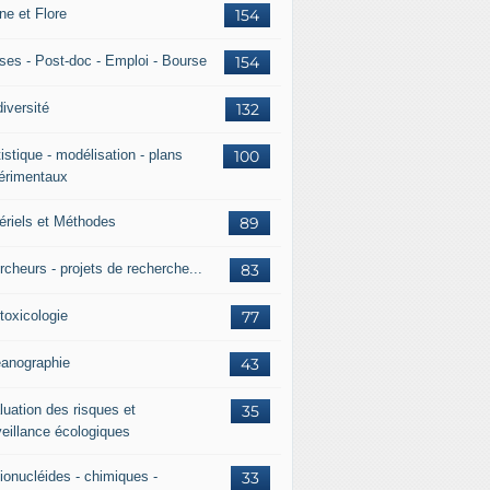
ne et Flore
154
ses - Post-doc - Emploi - Bourse
154
iversité
132
istique - modélisation - plans
100
érimentaux
ériels et Méthodes
89
rcheurs - projets de recherche...
83
toxicologie
77
anographie
43
luation des risques et
35
veillance écologiques
ionucléides - chimiques -
33