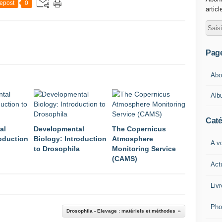
epost
0
articl
Pag
Abou
Alb
Caté
al
Developmental
The Copernicus
roduction
Biology: Introduction
Atmosphere
A vo
to Drosophila
Monitoring Service
(CAMS)
Act
Livr
Pho
Drosophila - Elevage : matériels et méthodes