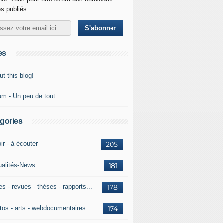
es publiés.
es
t this blog!
um - Un peu de tout...
gories
ir - à écouter
205
ualités-News
181
es - revues - thèses - rapports...
178
tos - arts - webdocumentaires...
174