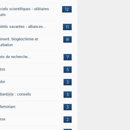
ciels scientifiques - utilitaires
12
uits
étés savantes - alliances...
11
iment: biogéochimie et
8
urbation
ets de recherche...
7
tos
5
loi
3
iant(e)s : conseils
3
Memoriam
3
rse
2