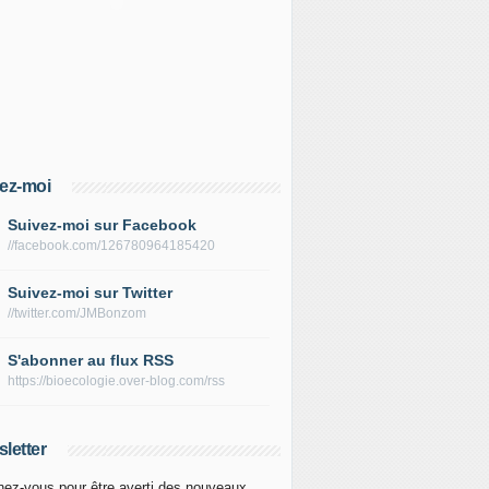
ez-moi
Suivez-moi sur Facebook
//facebook.com/126780964185420
Suivez-moi sur Twitter
//twitter.com/JMBonzom
S'abonner au flux RSS
https://bioecologie.over-blog.com/rss
letter
ez-vous pour être averti des nouveaux