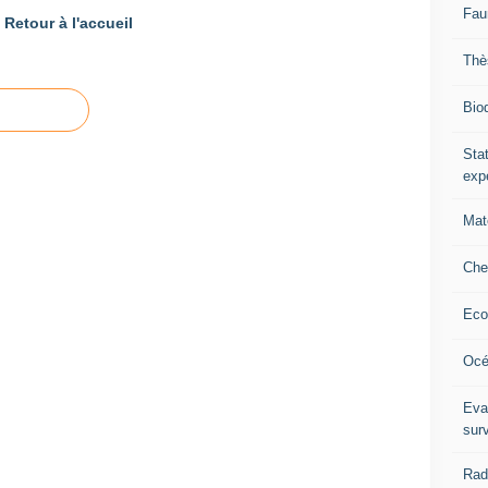
Fau
Retour à l'accueil
Thè
Biod
Stat
exp
Mat
Che
Eco
Océ
Eva
sur
Rad