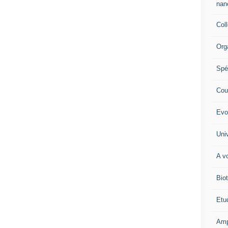
nano
Col
Org
Spé
Cour
Evo
Univ
A vo
Biot
Etud
Amp