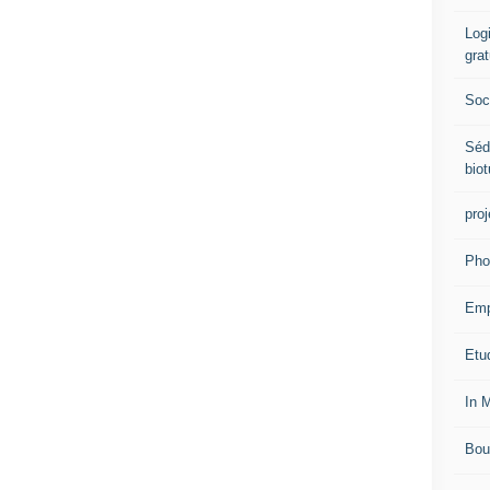
Logi
grat
Soci
Séd
biot
proj
Pho
Emp
Etud
In 
Bou