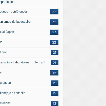
particules...
loques - conférences
32
anismes de laboratoire
28
cial Japon
23
s...
22
lution
21
ersités - Laboratoires... : focus !
21
ir
18
urbation
15
iant(e)s : conseils
15
hibiens
13