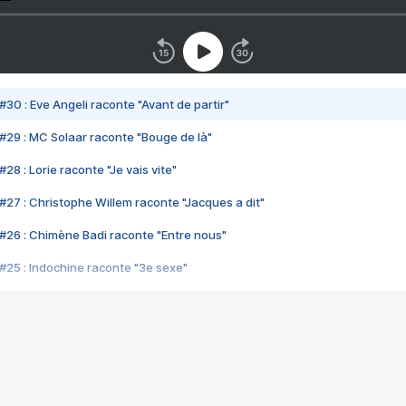
#30 : Eve Angeli raconte "Avant de partir"
#29 : MC Solaar raconte "Bouge de là"
28 : Lorie raconte "Je vais vite"
#27 : Christophe Willem raconte "Jacques a dit"
#26 : Chimène Badi raconte "Entre nous"
#25 : Indochine raconte "3e sexe"
#24 : Zaho raconte "C'est chelou"
#23 : Patrick Bruel raconte "Au café des délices"
#22 : Kyo raconte "Le chemin"
#21 : Nolwenn Leroy raconte "Cassé"