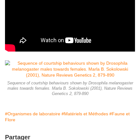
Sequence of courtship behaviours shown by Drosophila melanogaster
males towards females. Marla B. Sokolowski (2001), Nature Reviews
Genetics 2, 879-890
#Organismes de laboratoire
#Matériels et Méthodes
#Faune et
Flore
Partager