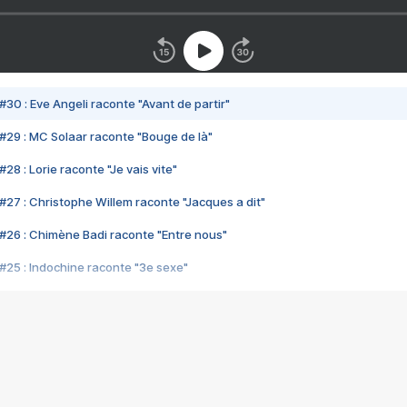
#30 : Eve Angeli raconte "Avant de partir"
#29 : MC Solaar raconte "Bouge de là"
28 : Lorie raconte "Je vais vite"
#27 : Christophe Willem raconte "Jacques a dit"
#26 : Chimène Badi raconte "Entre nous"
#25 : Indochine raconte "3e sexe"
#24 : Zaho raconte "C'est chelou"
#23 : Patrick Bruel raconte "Au café des délices"
#22 : Kyo raconte "Le chemin"
#21 : Nolwenn Leroy raconte "Cassé"