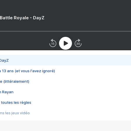
 Battle Royale - DayZ
 DayZ
 a 13 ans (et vous l'avez ignoré)
e (littéralement)
im Rayan
 toutes les règles
s les jeux vidéo
us choquant de Rockstar ? - Le scandale BULLY