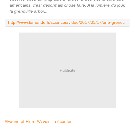
américains, c'est désormais chose faite. A la lumière du jour,
la grenouille arbor...
http://www.lemonde.fr/sciences/video/2017/03/17/une-grenouille-fluorescente-decouverte-en-argentine_5096466_1650684.html
Publicité
#Faune et Flore
#A voir - à écouter