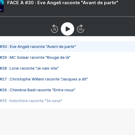
FACE A #30 : Eve Angeli raconte "Avant de partir"
#30 : Eve Angeli raconte "Avant de partir"
#29 : MC Solaar raconte "Bouge de là"
28 : Lorie raconte "Je vais vite"
#27 : Christophe Willem raconte "Jacques a dit"
#26 : Chimène Badi raconte "Entre nous"
#25 : Indochine raconte "3e sexe"
#24 : Zaho raconte "C'est chelou"
#23 : Patrick Bruel raconte "Au café des délices"
#22 : Kyo raconte "Le chemin"