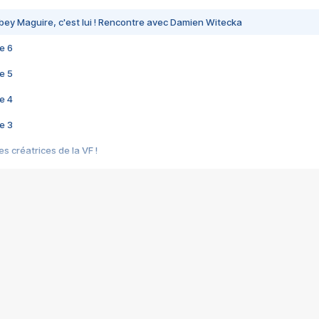
bey Maguire, c'est lui ! Rencontre avec Damien Witecka
e 6
e 5
e 4
e 3
s créatrices de la VF !
e 2
e 1
e Mektoub My Love arrive enfin ! Rencontre avec Shaïn Boumedine et Sal
i : après Toni en famille
elle réalise le bouleversant Dites lui que je l'aime
ais ! Rencontre autour de Vie privée de Rebecca Zlotowski