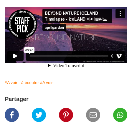
#A voir - à écouter
#A voir
Partager