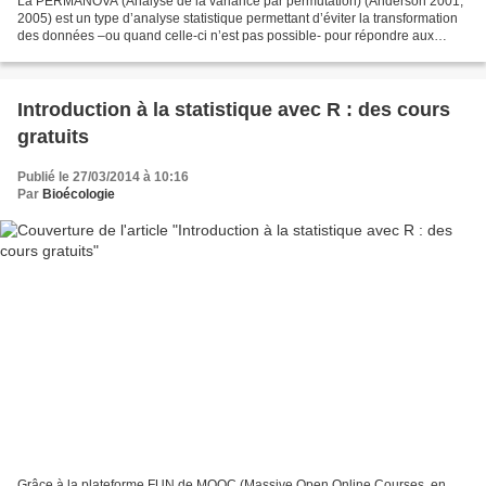
La PERMANOVA (Analyse de la variance par permutation) (Anderson 2001,
2005) est un type d’analyse statistique permettant d’éviter la transformation
des données –ou quand celle-ci n’est pas possible- pour répondre aux
postulats de base d’une ANOVA classique...
Introduction à la statistique avec R : des cours
gratuits
Publié le 27/03/2014 à 10:16
Par
Bioécologie
Grâce à la plateforme FUN de MOOC (Massive Open Online Courses, en