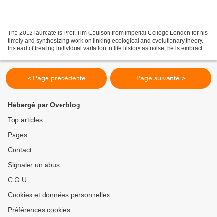
The 2012 laureate is Prof. Tim Coulson from Imperial College London for his
timely and synthesizing work on linking ecological and evolutionary theory.
Instead of treating individual variation in life history as noise, he is embracing
individual variation...
< Page précédente
Page suivante >
Hébergé par Overblog
Top articles
Pages
Contact
Signaler un abus
C.G.U.
Cookies et données personnelles
Préférences cookies