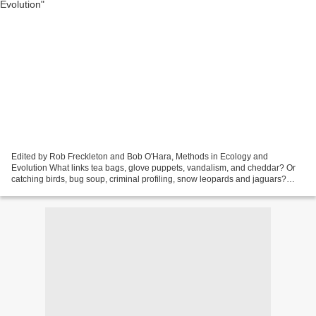
Edited by Rob Freckleton and Bob O'Hara, Methods in Ecology and
Evolution What links tea bags, glove puppets, vandalism, and cheddar? Or
catching birds, bug soup, criminal profiling, snow leopards and jaguars?
Methods in Ecology and Evolution, obviously!...