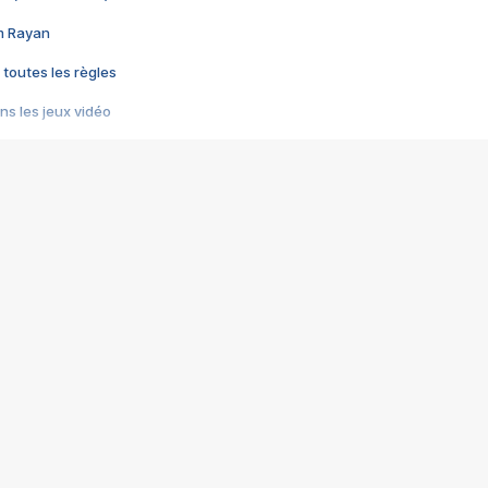
im Rayan
 toutes les règles
s les jeux vidéo
us choquant de Rockstar ? - Le scandale BULLY
e plus moche de Steam
du RÊVE tourne au CAUCHEMAR
pendant 8 heures
it… à tort
umiliés par un jeu vidéo
ire - Final Fantasy 8
ti un empire - Age of Empires
story DOFUS