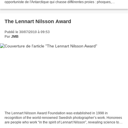
opportuniste de l'Antarctique qui chasse différentes proies : phoques,
otaries, poissons, oiseaux (comme...
The Lennart Nilsson Award
Publié le 30/07/2010 à 09:53
Par
JMB
The Lennart Nilsson Award Foundation was established in 1998 in
recognition of the world-renowned Swedish photographer’s work. Honorees
are people who work “in the spirit of Lennart Nilsson”, revealing science to
the world in beautiful, unique and powerful...