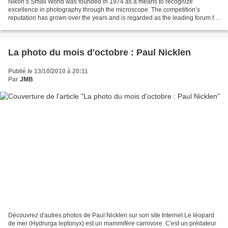
Nikon’s Small World was founded in 1974 as a means to recognize
excellence in photography through the microscope. The competition’s
reputation has grown over the years and is regarded as the leading forum for
recognizing beauty and complexity as seen...
La photo du mois d'octobre : Paul Nicklen
Publié le 13/10/2010 à 20:11
Par
JMB
Découvrez d'autres photos de Paul Nicklen sur son site Internet Le léopard
de mer (Hydrurga leptonyx) est un mammifère carnivore. C'est un prédateur