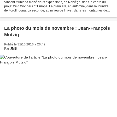
Vincent Munier a mené deux expéditions, en Norvège, dans le cadre du
projet Wild Wonders of Europe. La première, en automne, dans la toundra
de Forollhogna. La seconde, au milieu de l’hiver, dans les montagnes de
Dovrefjell. Nordic Variations est un double...
La photo du mois de novembre : Jean-François
Mutzig
Publié le 31/10/2010 à 20:42
Par
JMB