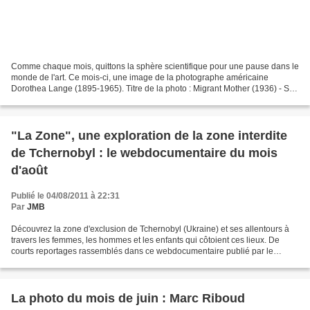
Comme chaque mois, quittons la sphère scientifique pour une pause dans le
monde de l'art. Ce mois-ci, une image de la photographe américaine
Dorothea Lange (1895-1965). Titre de la photo : Migrant Mother (1936) - Sur
cette photo, il s'agit de Florence...
"La Zone", une exploration de la zone interdite
de Tchernobyl : le webdocumentaire du mois
d'août
Publié le 04/08/2011 à 22:31
Par
JMB
Découvrez la zone d'exclusion de Tchernobyl (Ukraine) et ses allentours à
travers les femmes, les hommes et les enfants qui côtoient ces lieux. De
courts reportages rassemblés dans ce webdocumentaire publié par le
journal LeMonde.fr
La photo du mois de juin : Marc Riboud