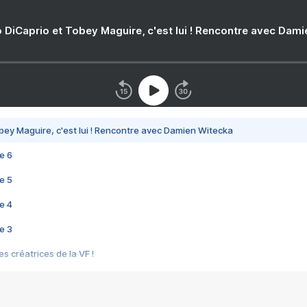
 DiCaprio et Tobey Maguire, c'est lui ! Rencontre avec Dam
bey Maguire, c'est lui ! Rencontre avec Damien Witecka
e 6
e 5
e 4
e 3
s créatrices de la VF !
e 2
e 1