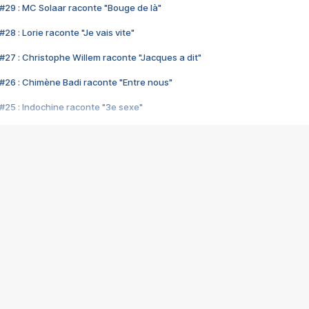
#29 : MC Solaar raconte "Bouge de là"
28 : Lorie raconte "Je vais vite"
#27 : Christophe Willem raconte "Jacques a dit"
#26 : Chimène Badi raconte "Entre nous"
#25 : Indochine raconte "3e sexe"
#24 : Zaho raconte "C'est chelou"
#23 : Patrick Bruel raconte "Au café des délices"
#22 : Kyo raconte "Le chemin"
#21 : Nolwenn Leroy raconte "Cassé"
#20 : Patrick Hernandez raconte "Born to be alive"
#19 : Lorie raconte "Près de moi"
#18 : Michael Jones raconte "A nos actes manqués" (avec Jean-Jacque
#17 : Khaled raconte "Aïcha"