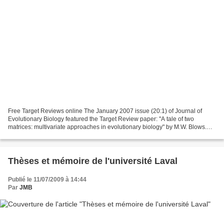
Free Target Reviews online The January 2007 issue (20:1) of Journal of
Evolutionary Biology featured the Target Review paper: "A tale of two
matrices: multivariate approaches in evolutionary biology" by M.W. Blows.
This target review was accompanied by...
Thèses et mémoire de l'université Laval
Publié le 11/07/2009 à 14:44
Par
JMB