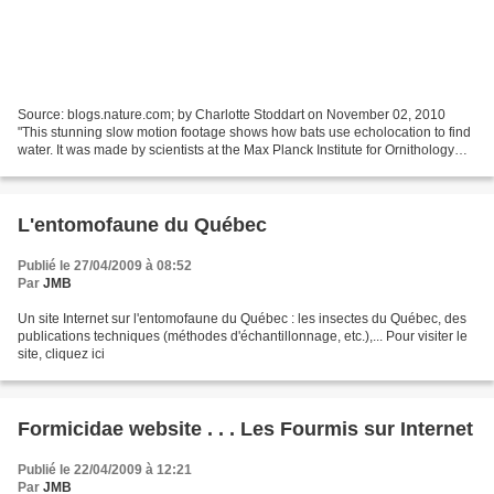
Source: blogs.nature.com; by Charlotte Stoddart on November 02, 2010
"This stunning slow motion footage shows how bats use echolocation to find
water. It was made by scientists at the Max Planck Institute for Ornithology
whose work was published in Nature...
L'entomofaune du Québec
Publié le 27/04/2009 à 08:52
Par
JMB
Un site Internet sur l'entomofaune du Québec : les insectes du Québec, des
publications techniques (méthodes d'échantillonnage, etc.),... Pour visiter le
site, cliquez ici
Formicidae website . . . Les Fourmis sur Internet
Publié le 22/04/2009 à 12:21
Par
JMB