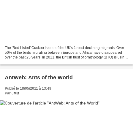
The 'Red Listed' Cuckoo is one of the UK's fastest declining migrants. Over
50% of the birds migrating between Europe and Africa have disappeared
over the past 25 years. In 2011, the British trust of ornithology (BTO) is using
small 5g satellite tags...
AntWeb: Ants of the World
Publié le 18/05/2011 à 13:49
Par
JMB