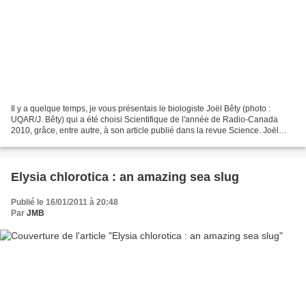
Il y a quelque temps, je vous présentais le biologiste Joël Bêty (photo :
UQAR/J. Bêty) qui a été choisi Scientifique de l'année de Radio-Canada
2010, grâce, entre autre, à son article publié dans la revue Science. Joël
Bêty et son équipe ont cherché...
Elysia chlorotica : an amazing sea slug
Publié le 16/01/2011 à 20:48
Par
JMB