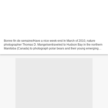
Bonne fin de semaine/Have a nice week-end In March of 2010, nature
photographer Thomas D. Mangelsentraveled to Hudson Bay in the northern
Manitoba (Canada) to photograph polar bears and their young emerging
from their winter dens. Watch as these tiny,...