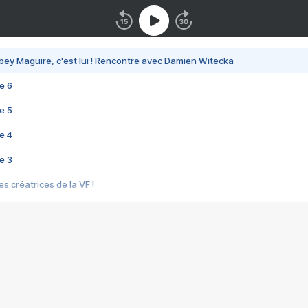
bey Maguire, c'est lui ! Rencontre avec Damien Witecka
e 6
e 5
e 4
e 3
s créatrices de la VF !
e 2
e 1
e Mektoub My Love arrive enfin ! Rencontre avec Shaïn Boumedine et Sal
i : après Toni en famille