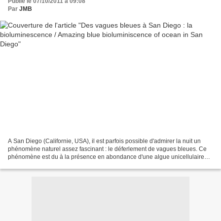
Publié le 07/10/2011 à 09:08
Par
JMB
A San Diego (Californie, USA), il est parfois possible d'admirer la nuit un
phénomène naturel assez fascinant : le déferlement de vagues bleues. Ce
phénomène est du à la présence en abondance d'une algue unicellulaire
dans l'eau, une dinoflagellé : Pyrocystis...