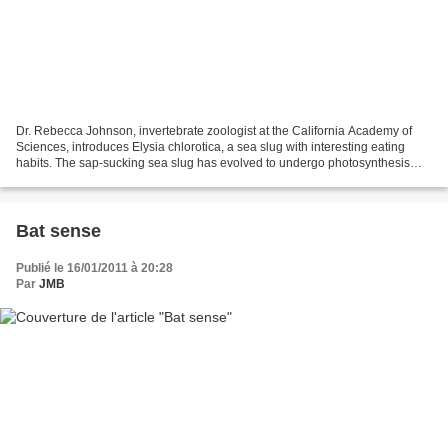
Dr. Rebecca Johnson, invertebrate zoologist at the California Academy of
Sciences, introduces Elysia chlorotica, a sea slug with interesting eating
habits. The sap-sucking sea slug has evolved to undergo photosynthesis
using chloroplasts obtained from...
Bat sense
Publié le 16/01/2011 à 20:28
Par
JMB