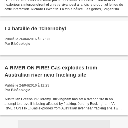
A écouter. Une émission radio par Jean-Claude Ameisen. "L’intérieur et
l’extérieur s’interpénètrent et un être vivant est à la fois le produit et le lieu de
cette interaction. Richard Lewontin. La triple hélice. Les gènes, l’organisme,
l’environnemen...
La bataille de Tchernobyl
Publié le 26/04/2016 à 07:30
Par
Bioécologie
A RIVER ON FIRE! Gas explodes from
Australian river near fracking site
Publié le 24/04/2016 à 11:23
Par
Bioécologie
Australian Greens MP Jeremy Buckingham has set a river on fire in an
attempt to prove it is being affected by fracking. Jeremy Buckingham: "A
RIVER ON FIRE! Gas explodes from Australian river near fracking site. I was
shocked by force of the explosion...