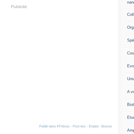
nano
Publicité
Col
Org
Spé
Cour
Evo
Univ
A vo
Biot
Etud
Publié dans
#Thèses - Post-doc - Emploi - Bourse
Amp