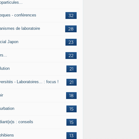
particules...
loques - conférences
32
anismes de laboratoire
28
cial Japon
23
s...
22
lution
21
ersités - Laboratoires... : focus !
21
ir
18
urbation
15
iant(e)s : conseils
15
hibiens
13