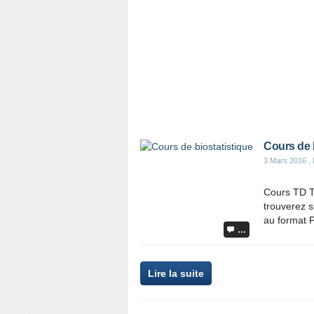
Cours de b
3 Mars 2016
, 
Cours TD TP
trouverez 
au format 
…
Lire la suite