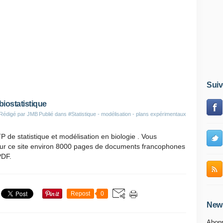
Suiv
iostatistique
Rédigé par JMB
Publié dans
#Statistique - modélisation - plans expérimentaux
 de statistique et modélisation en biologie . Vous
sur ce site environ 8000 pages de documents francophones
PDF.
Repost
0
News
Abonn