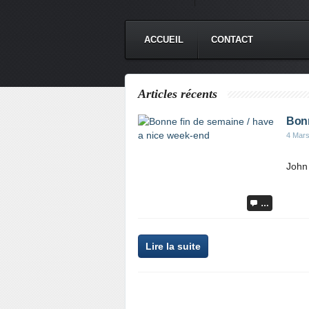
ACCUEIL
CONTACT
Articles récents
Bonn
4 Mar
John 
…
Lire la suite