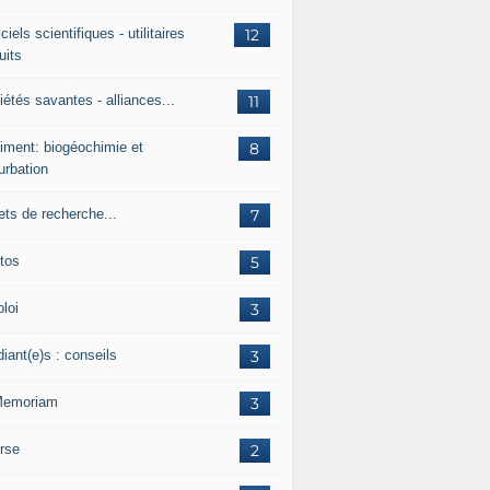
ciels scientifiques - utilitaires
12
uits
étés savantes - alliances...
11
iment: biogéochimie et
8
urbation
ets de recherche...
7
tos
5
loi
3
iant(e)s : conseils
3
Memoriam
3
rse
2