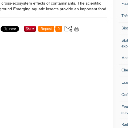
 cross-ecosystem effects of contaminants. The scientific
Fau
ground Emerging aquatic insects provide an important food
Thè
Biod
Repost
0
Stat
exp
Mat
Che
Eco
Océ
Eva
sur
Rad