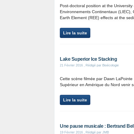
Post-doctoral position at the University
Environnements Continentaux (LIEC), 
Earth Element (REE) effects at the sedi
Lire la suite
Lake Superior Ice Stacking
21 Février 2016
, Rédigé par Bioécologie
Cette scène filmée par Dawn LaPointe 
Supérieur en Amérique du Nord venir se
Lire la suite
Une pause musicale : Bertrand Bel
19 Février 2016
, Rédigé par JMB