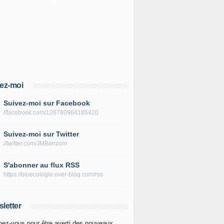
ez-moi
Suivez-moi sur Facebook
//facebook.com/126780964185420
Suivez-moi sur Twitter
//twitter.com/JMBonzom
S'abonner au flux RSS
https://bioecologie.over-blog.com/rss
letter
ez-vous pour être averti des nouveaux