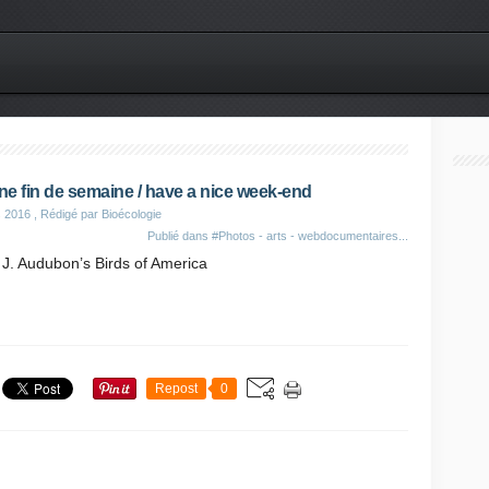
e fin de semaine / have a nice week-end
s 2016
, Rédigé par Bioécologie
Publié dans
#Photos - arts - webdocumentaires...
J. Audubon’s Birds of America​
Repost
0