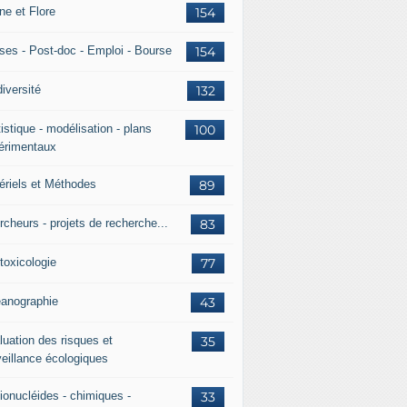
ne et Flore
154
ses - Post-doc - Emploi - Bourse
154
iversité
132
istique - modélisation - plans
100
érimentaux
ériels et Méthodes
89
rcheurs - projets de recherche...
83
toxicologie
77
anographie
43
luation des risques et
35
veillance écologiques
ionucléides - chimiques -
33