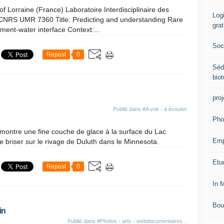
 of Lorraine (France) Laboratoire Interdisciplinaire des
Logi
CNRS UMR 7360 Title: Predicting and understanding Rare
grat
ment-water interface Context:...
Soci
Repost
0
Séd
biot
proj
Publié dans
#A voir - à écouter
Pho
montre une fine couche de glace à la surface du Lac
Emp
 briser sur le rivage de Duluth dans le Minnesota.
Etud
Repost
0
In 
Bou
in
Publié dans
#Photos - arts - webdocumentaires...