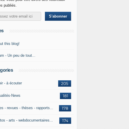
es publiés.
es
t this blog!
um - Un peu de tout...
gories
ir - à écouter
205
ualités-News
181
es - revues - thèses - rapports...
178
tos - arts - webdocumentaires...
174