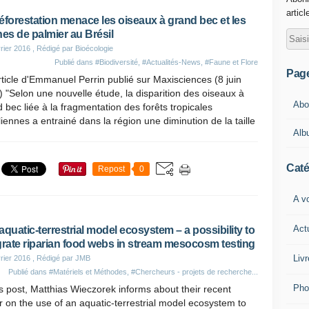
articl
éforestation menace les oiseaux à grand bec et les
nes de palmier au Brésil
rier 2016
, Rédigé par Bioécologie
Publié dans
#Biodiversité
,
#Actualités-News
,
#Faune et Flore
Pag
ticle d'Emmanuel Perrin publié sur Maxisciences (8 juin
 "Selon une nouvelle étude, la disparition des oiseaux à
Abou
 bec liée à la fragmentation des forêts tropicales
liennes a entrainé dans la région une diminution de la taille
Alb
Caté
Repost
0
A vo
Act
aquatic-terrestrial model ecosystem – a possibility to
grate riparian food webs in stream mesocosm testing
Livr
rier 2016
, Rédigé par JMB
Publié dans
#Matériels et Méthodes
,
#Chercheurs - projets de recherche...
Pho
is post, Matthias Wieczorek informs about their recent
 on the use of an aquatic-terrestrial model ecosystem to