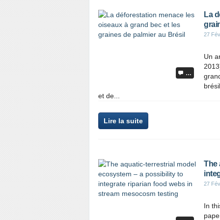
La d
grai
27 Fév
Un ar
2013)
…
grand
brési
et de...
Lire la suite
The 
inte
27 Fév
In th
paper