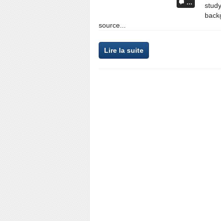
…
study
back
source...
Lire la suite