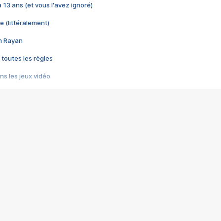
 a 13 ans (et vous l'avez ignoré)
e (littéralement)
im Rayan
 toutes les règles
s les jeux vidéo
us choquant de Rockstar ? - Le scandale BULLY
e plus moche de Steam
du RÊVE tourne au CAUCHEMAR
pendant 8 heures
it… à tort
umiliés par un jeu vidéo
ire - Final Fantasy 8
ti un empire - Age of Empires