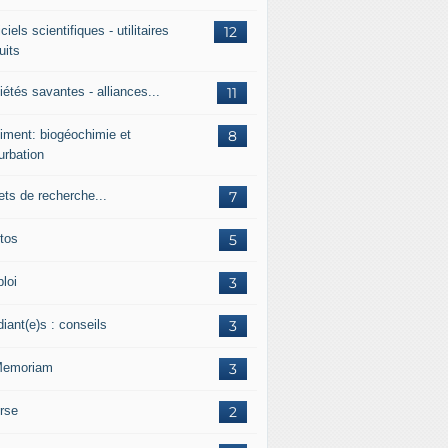
ciels scientifiques - utilitaires
12
uits
étés savantes - alliances...
11
iment: biogéochimie et
8
urbation
ets de recherche...
7
tos
5
loi
3
iant(e)s : conseils
3
Memoriam
3
rse
2