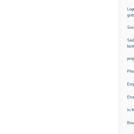
Logi
grat
Soci
Séd
biot
proj
Pho
Emp
Etud
In 
Bou