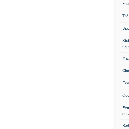
Fau
Thè
Biod
Stat
exp
Mat
Che
Eco
Océ
Eva
sur
Rad