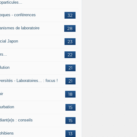
particules...
loques - conférences
32
anismes de laboratoire
28
cial Japon
23
s...
22
lution
21
ersités - Laboratoires... : focus !
21
ir
18
urbation
15
iant(e)s : conseils
15
hibiens
13