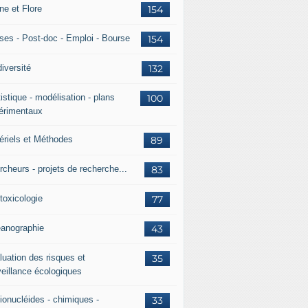
ne et Flore
154
ses - Post-doc - Emploi - Bourse
154
iversité
132
istique - modélisation - plans
100
érimentaux
ériels et Méthodes
89
rcheurs - projets de recherche...
83
toxicologie
77
anographie
43
luation des risques et
35
veillance écologiques
ionucléides - chimiques -
33