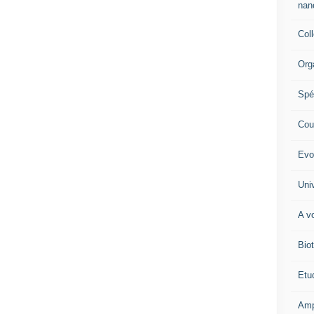
nano
Col
Org
Spé
Cour
Evo
Univ
A vo
Biot
Etud
Amp