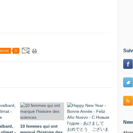
Suiv
epost
0
News
albard,
10 femmes qui ont
 climat -
marqué l'histoire des
Abonn