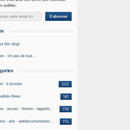
es publiés.
es
t this blog!
um - Un peu de tout...
gories
ir - à écouter
205
ualités-News
181
es - revues - thèses - rapports...
178
tos - arts - webdocumentaires...
174