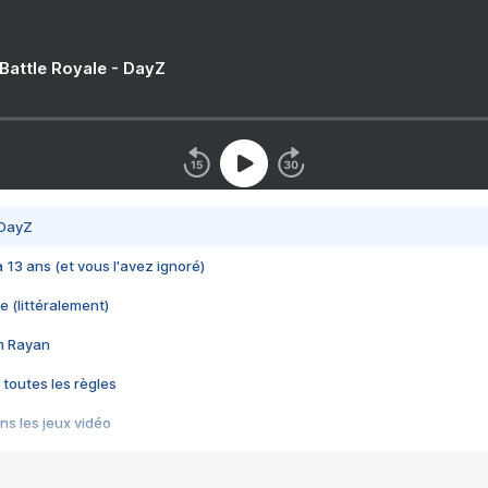
 Battle Royale - DayZ
 DayZ
 a 13 ans (et vous l'avez ignoré)
e (littéralement)
im Rayan
 toutes les règles
s les jeux vidéo
us choquant de Rockstar ? - Le scandale BULLY