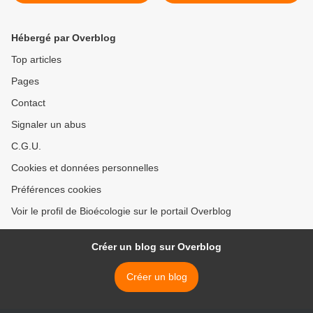
d'une protéine du cycle
Mars / Rover's Eye View of
cellulaire chez la Drosophile
Three-Year Trek on Mars >
Hébergé par Overblog
Top articles
Pages
Contact
Signaler un abus
C.G.U.
Cookies et données personnelles
Préférences cookies
Voir le profil de Bioécologie sur le portail Overblog
Créer un blog sur Overblog
Créer un blog