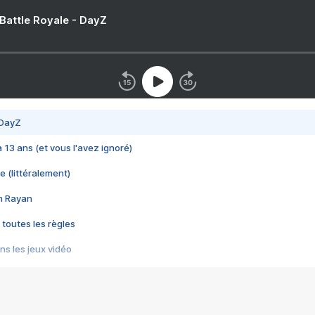
 Battle Royale - DayZ
 DayZ
 a 13 ans (et vous l'avez ignoré)
e (littéralement)
im Rayan
 toutes les règles
s les jeux vidéo
us choquant de Rockstar ? - Le scandale BULLY
e plus moche de Steam