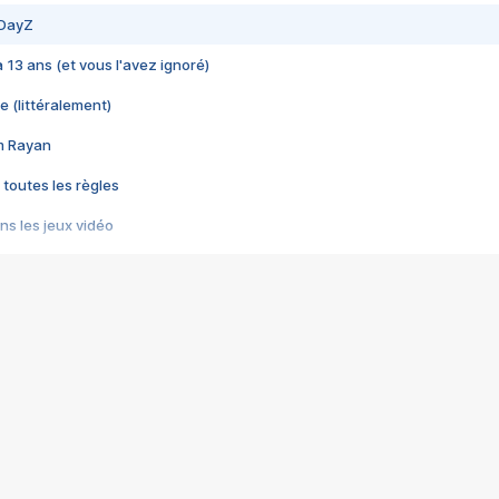
 DayZ
 a 13 ans (et vous l'avez ignoré)
e (littéralement)
im Rayan
 toutes les règles
s les jeux vidéo
us choquant de Rockstar ? - Le scandale BULLY
e plus moche de Steam
du RÊVE tourne au CAUCHEMAR
pendant 8 heures
it… à tort
umiliés par un jeu vidéo