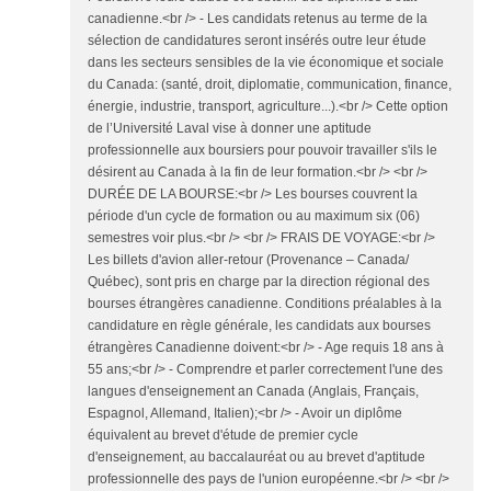
canadienne.<br /> - Les candidats retenus au terme de la
sélection de candidatures seront insérés outre leur étude
dans les secteurs sensibles de la vie économique et sociale
du Canada: (santé, droit, diplomatie, communication, finance,
énergie, industrie, transport, agriculture...).<br /> Cette option
de l’Université Laval vise à donner une aptitude
professionnelle aux boursiers pour pouvoir travailler s'ils le
désirent au Canada à la fin de leur formation.<br /> <br />
DURÉE DE LA BOURSE:<br /> Les bourses couvrent la
période d'un cycle de formation ou au maximum six (06)
semestres voir plus.<br /> <br /> FRAIS DE VOYAGE:<br />
Les billets d'avion aller-retour (Provenance – Canada/
Québec), sont pris en charge par la direction régional des
bourses étrangères canadienne. Conditions préalables à la
candidature en règle générale, les candidats aux bourses
étrangères Canadienne doivent:<br /> - Age requis 18 ans à
55 ans;<br /> - Comprendre et parler correctement l'une des
langues d'enseignement an Canada (Anglais, Français,
Espagnol, Allemand, Italien);<br /> - Avoir un diplôme
équivalent au brevet d'étude de premier cycle
d'enseignement, au baccalauréat ou au brevet d'aptitude
professionnelle des pays de l'union européenne.<br /> <br />