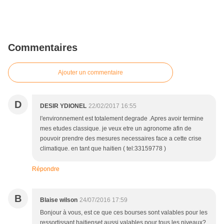
Commentaires
Ajouter un commentaire
D
DESIR YDIONEL
22/02/2017 16:55
l'environnement est totalement degrade .Apres avoir termine
mes etudes classique. je veux etre un agronome afin de
pouvoir prendre des mesures necessaires face a cette crise
climatique. en tant que haitien ( tel:33159778 )
Répondre
B
Blaise wilson
24/07/2016 17:59
Bonjour à vous, est ce que ces bourses sont valables pour les
ressortissant haitienset aussi valables pour tous les niveaux?