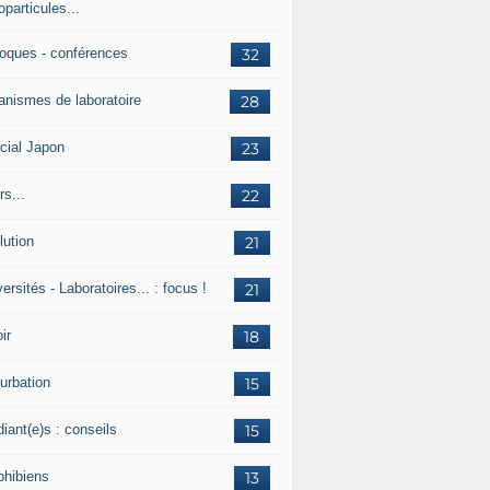
particules...
loques - conférences
32
anismes de laboratoire
28
cial Japon
23
s...
22
lution
21
ersités - Laboratoires... : focus !
21
ir
18
urbation
15
iant(e)s : conseils
15
hibiens
13