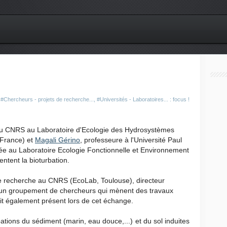
,
#Chercheurs - projets de recherche...
,
#Universités - Laboratoires... : focus !
 au CNRS au
Laboratoire d'Ecologie des Hydrosystèmes
 France)
et
Magali Gérino
, professeure à l'Université Paul
hée au Laboratoire Ecologie Fonctionnelle et Environnement
entent la bioturbation.
de recherche au CNRS (EcoLab, Toulouse), directeur
un groupement de chercheurs qui mènent des travaux
ait également présent lors de cet échange.
tions du sédiment (marin, eau douce,...) et du sol induites