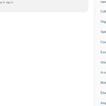
nano
br /> <br />
Col
Org
Spé
Cour
Evo
Univ
A vo
Biot
Etud
Amp