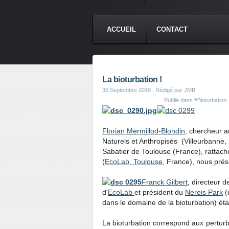
ACCUEIL
CONTACT
La bioturbation !
30 Septembre 2018
, Rédigé par JMB
Publié dans
#Bioturbation
Florian Mermillod-
Blondin
, chercheur
Naturels et Anthropisés
(
Villeurbanne,
Sabatier de Toulouse (France), rattac
(
EcoLab, Toulouse
, France), nous prés
Franck Gilbert
, directeur 
d'
EcoLab
et président du
Nereis Park
(
dans le domaine de la bioturbation) ét
La bioturbation correspond aux perturba