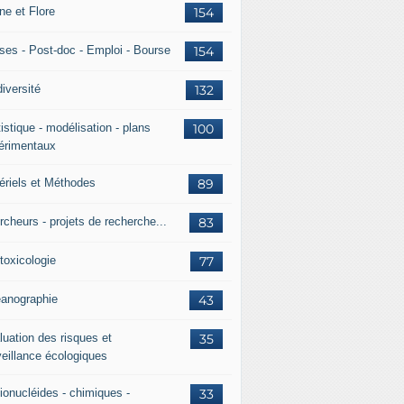
ne et Flore
154
ses - Post-doc - Emploi - Bourse
154
iversité
132
istique - modélisation - plans
100
érimentaux
ériels et Méthodes
89
rcheurs - projets de recherche...
83
toxicologie
77
anographie
43
luation des risques et
35
veillance écologiques
ionucléides - chimiques -
33