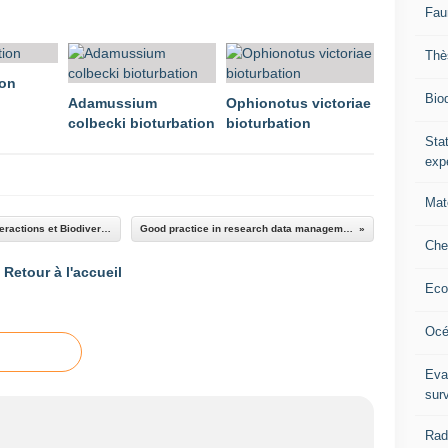
Fau
Thè
ion
Biod
Adamussium
Ophionotus victoriae
colbecki bioturbation
bioturbation
Stat
exp
Mat
Fédération de Recherche Agrobiosciences, Interactions et Biodiversité
Good practice in research data management
Che
Retour à l'accueil
Eco
Océ
Eva
sur
Rad