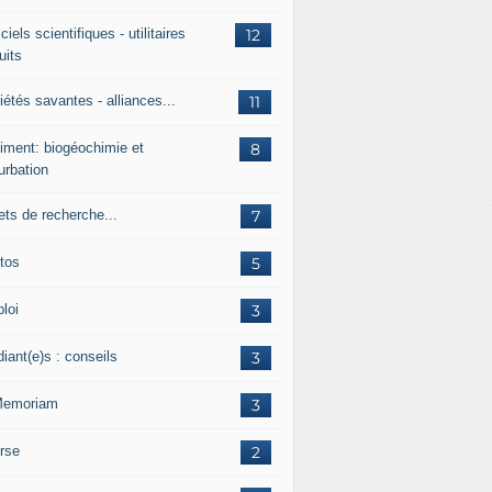
ciels scientifiques - utilitaires
12
uits
étés savantes - alliances...
11
iment: biogéochimie et
8
urbation
ets de recherche...
7
tos
5
loi
3
iant(e)s : conseils
3
Memoriam
3
rse
2