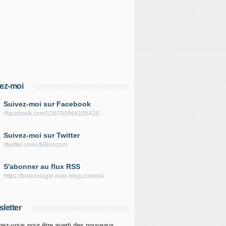
ez-moi
Suivez-moi sur Facebook
//facebook.com/126780964185420
Suivez-moi sur Twitter
//twitter.com/JMBonzom
S'abonner au flux RSS
https://bioecologie.over-blog.com/rss
letter
ez-vous pour être averti des nouveaux