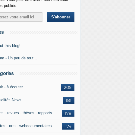
es publiés.
es
t this blog!
um - Un peu de tout...
gories
ir - à écouter
205
ualités-News
181
es - revues - thèses - rapports...
178
tos - arts - webdocumentaires...
174