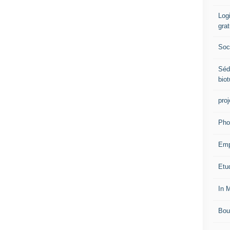
Logi
grat
Soci
Séd
biot
proj
Pho
Emp
Etud
In 
Bou