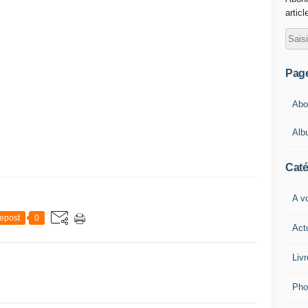
articl
Pag
Abou
Alb
Caté
A vo
epost
0
Act
Livr
Pho