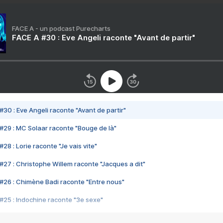
FACE A - un podcast Purecharts
FACE A #30 : Eve Angeli raconte "Avant de partir"
#30 : Eve Angeli raconte "Avant de partir"
#29 : MC Solaar raconte "Bouge de là"
28 : Lorie raconte "Je vais vite"
#27 : Christophe Willem raconte "Jacques a dit"
#26 : Chimène Badi raconte "Entre nous"
#25 : Indochine raconte "3e sexe"
#24 : Zaho raconte "C'est chelou"