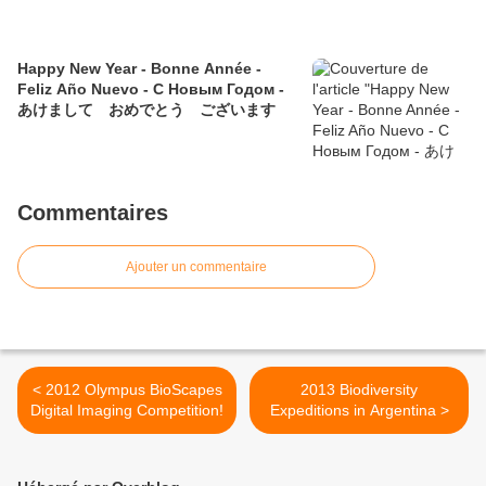
Happy New Year - Bonne Année -
Feliz Año Nuevo - С Новым Годом -
あけまして おめでとう ございます
Commentaires
Ajouter un commentaire
< 2012 Olympus BioScapes
2013 Biodiversity
Digital Imaging Competition!
Expeditions in Argentina >