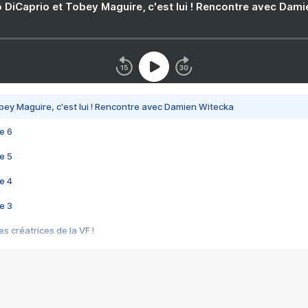
 DiCaprio et Tobey Maguire, c'est lui ! Rencontre avec Dam
bey Maguire, c'est lui ! Rencontre avec Damien Witecka
e 6
e 5
e 4
e 3
s créatrices de la VF !
e 2
e 1
e Mektoub My Love arrive enfin ! Rencontre avec Shaïn Boumedine et Sal