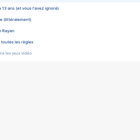
 a 13 ans (et vous l'avez ignoré)
e (littéralement)
im Rayan
 toutes les règles
s les jeux vidéo
us choquant de Rockstar ? - Le scandale BULLY
e plus moche de Steam
du RÊVE tourne au CAUCHEMAR
pendant 8 heures
it… à tort
umiliés par un jeu vidéo
ire - Final Fantasy 8