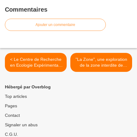
Commentaires
Ajouter un commentaire
< Le Centre de Recherche
"La Zone", une exploration
en Ecologie Expérimentale
de la zone interdite de
et Prédictive &amp; Ecotron
Tchernobyl : le
Ile-de-France
webdocumentaire du mois
d'août >
Hébergé par Overblog
Top articles
Pages
Contact
Signaler un abus
C.G.U.