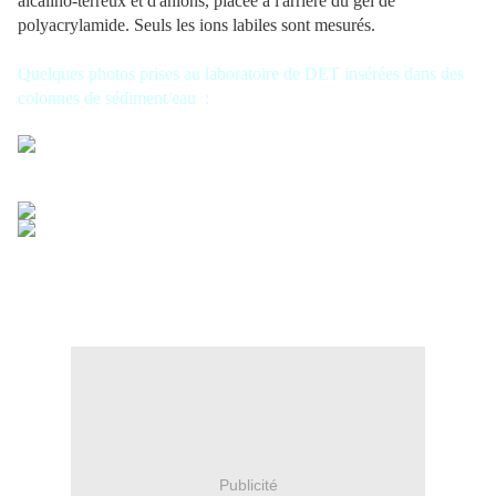
alcalino-terreux et d'anions, placée à l'arrière du gel de
polyacrylamide. Seuls les ions labiles sont mesurés.
Quelques photos prises au laboratoire de DET insérées dans des
colonnes de sédiment/eau :
Publicité