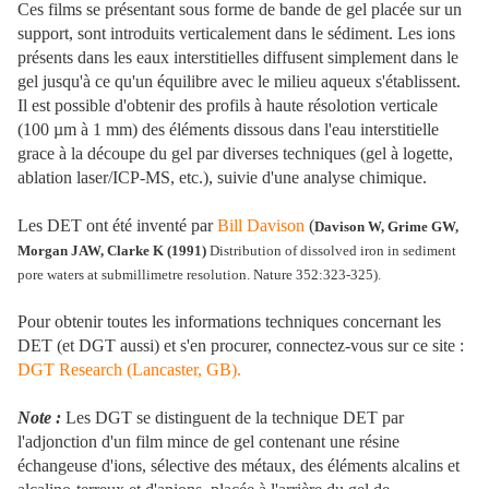
Ces films se présentant sous forme de bande de gel placée sur un
support, sont introduits verticalement dans le sédiment. Les ions
présents dans les eaux interstitielles diffusent simplement dans le
gel jusqu'à ce qu'un équilibre avec le milieu aqueux s'établissent.
Il est possible d'obtenir des profils à haute résolotion verticale
(100 µm à 1 mm) des éléments dissous dans l'eau interstitielle
grace à la découpe du gel par diverses techniques (gel à logette,
ablation laser/ICP-MS, etc.), suivie d'une analyse chimique.
Les DET ont été inventé par
Bill Davison
(
Davison W, Grime GW,
Morgan JAW, Clarke K (1991)
Distribution of dissolved iron in sediment
pore waters at submillimetre resolution. Nature 352:323-325).
Pour obtenir toutes les informations techniques concernant les
DET (et DGT aussi) et s'en procurer, connectez-vous sur ce site :
DGT Research (Lancaster, GB).
Note :
Les DGT se distinguent de la technique DET par
l'adjonction d'un film mince de gel contenant une résine
échangeuse d'ions, sélective des métaux, des éléments alcalins et