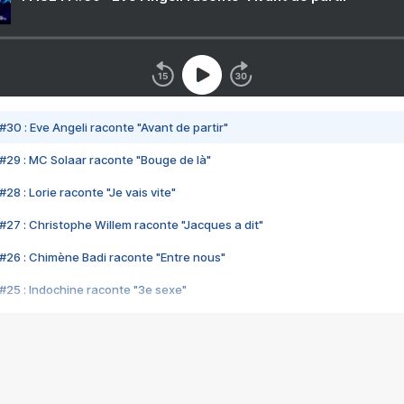
#30 : Eve Angeli raconte "Avant de partir"
#29 : MC Solaar raconte "Bouge de là"
28 : Lorie raconte "Je vais vite"
#27 : Christophe Willem raconte "Jacques a dit"
#26 : Chimène Badi raconte "Entre nous"
#25 : Indochine raconte "3e sexe"
#24 : Zaho raconte "C'est chelou"
#23 : Patrick Bruel raconte "Au café des délices"
#22 : Kyo raconte "Le chemin"