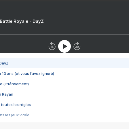
 Battle Royale - DayZ
 DayZ
 a 13 ans (et vous l'avez ignoré)
e (littéralement)
im Rayan
 toutes les règles
s les jeux vidéo
us choquant de Rockstar ? - Le scandale BULLY