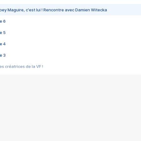
bey Maguire, c'est lui ! Rencontre avec Damien Witecka
e 6
e 5
e 4
e 3
s créatrices de la VF !
e 2
e 1
e Mektoub My Love arrive enfin ! Rencontre avec Shaïn Boumedine et Sal
i : après Toni en famille
elle réalise le bouleversant Dites lui que je l'aime
ais ! Rencontre autour de Vie privée de Rebecca Zlotowski