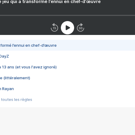
e jeu qui a transformé l’ennui en chef-d’œuvre
nsformé l’ennui en chef-d’œuvre
 DayZ
 a 13 ans (et vous l'avez ignoré)
e (littéralement)
im Rayan
 toutes les règles
s les jeux vidéo
us choquant de Rockstar ? - Le scandale BULLY
e plus moche de Steam