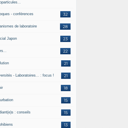
particules...
loques - conférences
32
anismes de laboratoire
28
cial Japon
23
s...
22
lution
21
ersités - Laboratoires... : focus !
21
ir
18
urbation
15
iant(e)s : conseils
15
hibiens
13