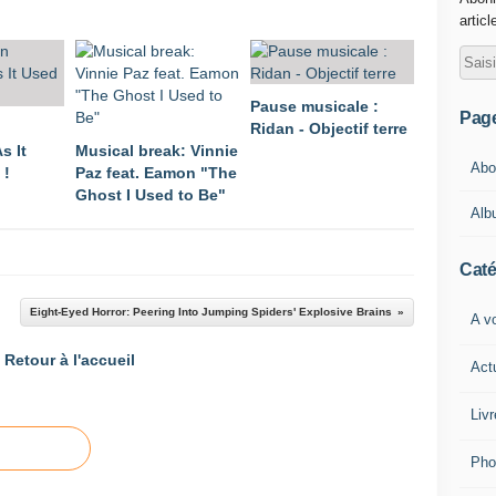
articl
Pause musicale :
Pag
Ridan - Objectif terre
s It
Musical break: Vinnie
Abou
 !
Paz feat. Eamon "The
Ghost I Used to Be"
Alb
Caté
Eight-Eyed Horror: Peering Into Jumping Spiders' Explosive Brains
A vo
Retour à l'accueil
Act
Livr
Pho