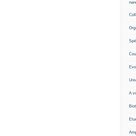
nano
Col
Org
Spé
Cour
Evo
Univ
A vo
Biot
Etud
Amp