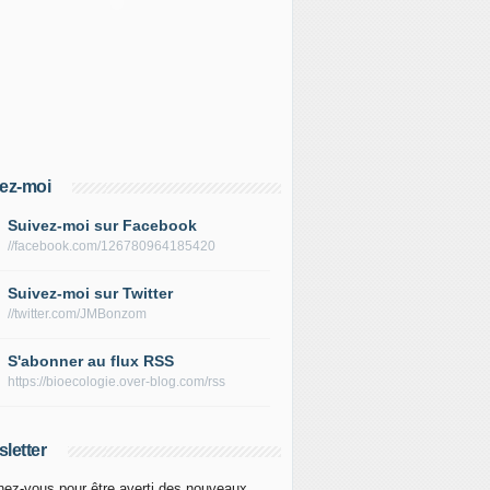
ez-moi
Suivez-moi sur Facebook
//facebook.com/126780964185420
Suivez-moi sur Twitter
//twitter.com/JMBonzom
S'abonner au flux RSS
https://bioecologie.over-blog.com/rss
letter
ez-vous pour être averti des nouveaux