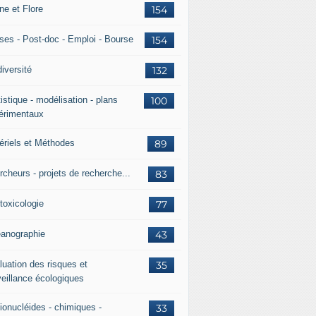
ne et Flore
154
ses - Post-doc - Emploi - Bourse
154
iversité
132
istique - modélisation - plans
100
érimentaux
ériels et Méthodes
89
rcheurs - projets de recherche...
83
toxicologie
77
anographie
43
luation des risques et
35
veillance écologiques
ionucléides - chimiques -
33