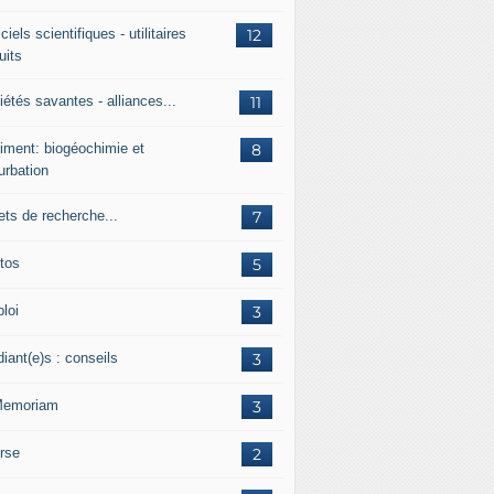
ciels scientifiques - utilitaires
12
uits
étés savantes - alliances...
11
iment: biogéochimie et
8
urbation
ets de recherche...
7
tos
5
loi
3
iant(e)s : conseils
3
Memoriam
3
rse
2