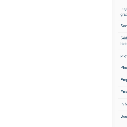
Logi
grat
Soci
Séd
biot
proj
Pho
Emp
Etud
In 
Bou