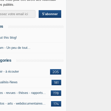
es publiés.
es
t this blog!
um - Un peu de tout...
gories
ir - à écouter
205
ualités-News
181
es - revues - thèses - rapports...
178
tos - arts - webdocumentaires...
174