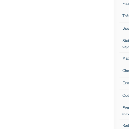
Fau
Thè
Biod
Stat
exp
Mat
Che
Eco
Océ
Eva
sur
Rad