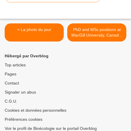
< La photo du jour
PhD and MSc positions at
MacGill University, Canada:
Carbonate chemistry, ocean
acidification and CO2
exchange in the Canadian
Hébergé par Overblog
Arctic >
Top articles
Pages
Contact
Signaler un abus
C.G.U.
Cookies et données personnelles
Préférences cookies
Voir le profil de Bioécologie sur le portail Overblog