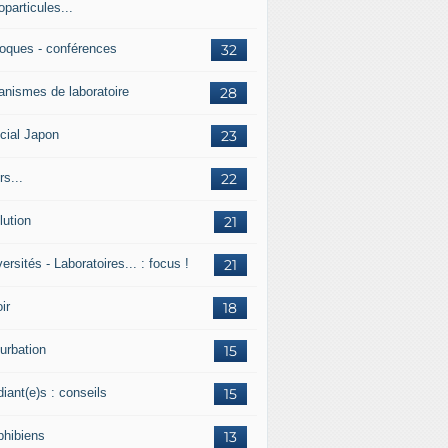
particules...
loques - conférences
32
anismes de laboratoire
28
cial Japon
23
s...
22
lution
21
ersités - Laboratoires... : focus !
21
ir
18
urbation
15
iant(e)s : conseils
15
hibiens
13