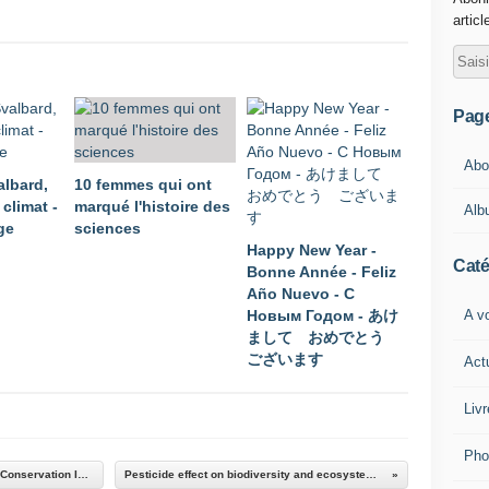
articl
Pag
Abou
albard,
10 femmes qui ont
 climat -
marqué l'histoire des
Alb
ge
sciences
Happy New Year -
Caté
Bonne Année - Feliz
Año Nuevo - С
A vo
Новым Годом - あけ
まして おめでとう
ございます
Act
Livr
Pho
Nature Is Speaking – Penélope Cruz is Water | Conservation International (CI)
Pesticide effect on biodiversity and ecosystem functioning