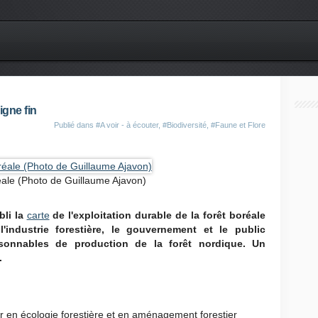
igne fin
Publié dans
#A voir - à écouter
,
#Biodiversité
,
#Faune et Flore
éale (Photo de Guillaume Ajavon)
bli la
carte
de l'exploitation durable de la forêt boréale
industrie forestière, le gouvernement et le public
aisonnables de production de la forêt nordique. Un
.
ur en écologie forestière et en aménagement forestier