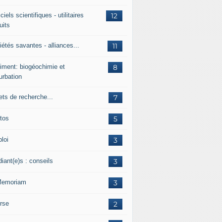
ciels scientifiques - utilitaires
12
uits
étés savantes - alliances...
11
iment: biogéochimie et
8
urbation
ets de recherche...
7
tos
5
loi
3
iant(e)s : conseils
3
Memoriam
3
rse
2