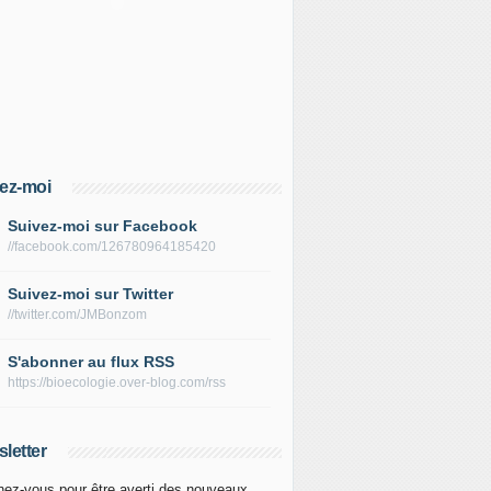
ez-moi
Suivez-moi sur Facebook
//facebook.com/126780964185420
Suivez-moi sur Twitter
//twitter.com/JMBonzom
S'abonner au flux RSS
https://bioecologie.over-blog.com/rss
letter
ez-vous pour être averti des nouveaux