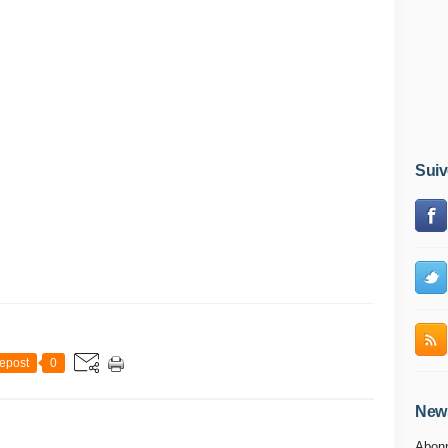
Suiv
epost
0
News
Abonn