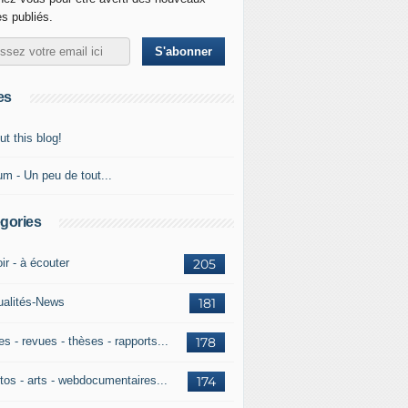
es publiés.
es
t this blog!
um - Un peu de tout...
gories
ir - à écouter
205
ualités-News
181
es - revues - thèses - rapports...
178
tos - arts - webdocumentaires...
174