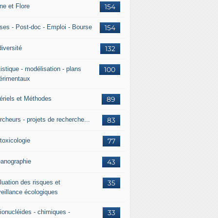
ne et Flore
154
ses - Post-doc - Emploi - Bourse
154
iversité
132
istique - modélisation - plans
100
érimentaux
ériels et Méthodes
89
rcheurs - projets de recherche...
83
toxicologie
77
anographie
43
luation des risques et
35
veillance écologiques
ionucléides - chimiques -
33