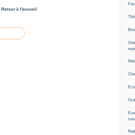
Fau
Retour à l'accueil
Thè
Biod
Stat
exp
Mat
Che
Eco
Océ
Eva
sur
Rad