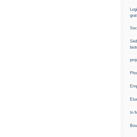
Logi
grat
Soci
Séd
biot
proj
Pho
Emp
Etud
In 
Bou