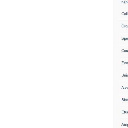
nano
Col
Org
Spé
Cour
Evo
Univ
A vo
Biot
Etud
Amp