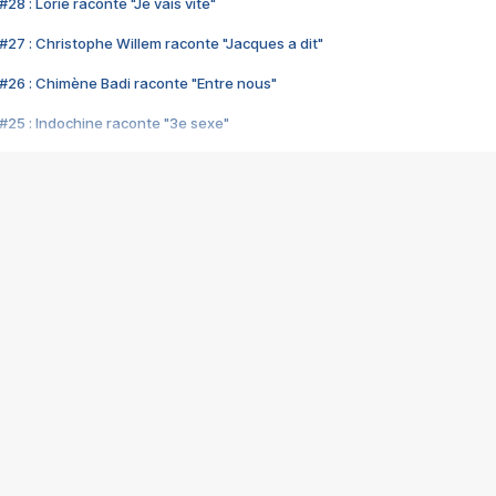
28 : Lorie raconte "Je vais vite"
#27 : Christophe Willem raconte "Jacques a dit"
#26 : Chimène Badi raconte "Entre nous"
#25 : Indochine raconte "3e sexe"
#24 : Zaho raconte "C'est chelou"
#23 : Patrick Bruel raconte "Au café des délices"
#22 : Kyo raconte "Le chemin"
#21 : Nolwenn Leroy raconte "Cassé"
#20 : Patrick Hernandez raconte "Born to be alive"
#19 : Lorie raconte "Près de moi"
#18 : Michael Jones raconte "A nos actes manqués" (avec Jean-Jacque
#17 : Khaled raconte "Aïcha"
#16 : Corneille raconte "Parce qu'on vient de loin"