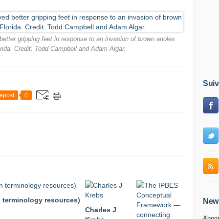
better gripping feet in response to an invasion of brown anoles
lorida. Credit: Todd Campbell and Adam Algar.
Suiv
epost
0
 terminology resources)
News
Charles J
Abonn