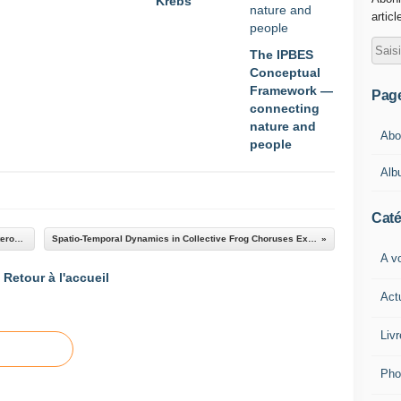
Krebs
articl
The IPBES
Conceptual
Framework —
Pag
connecting
nature and
Abou
people
Alb
Caté
Colour and pattern change against visually heterogeneous backgrounds in the tree frog Hyla japonica
Spatio-Temporal Dynamics in Collective Frog Choruses Examined by Mathematical Modeling and Field Observations
A vo
Retour à l'accueil
Act
Livr
Pho