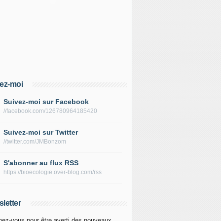
ez-moi
Suivez-moi sur Facebook
//facebook.com/126780964185420
Suivez-moi sur Twitter
//twitter.com/JMBonzom
S'abonner au flux RSS
https://bioecologie.over-blog.com/rss
letter
ez-vous pour être averti des nouveaux