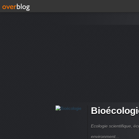
Bioécologi
Ecologie scientifique, é
environment...