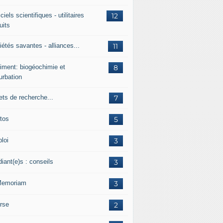
ciels scientifiques - utilitaires
12
uits
étés savantes - alliances...
11
iment: biogéochimie et
8
urbation
ets de recherche...
7
tos
5
loi
3
iant(e)s : conseils
3
Memoriam
3
rse
2