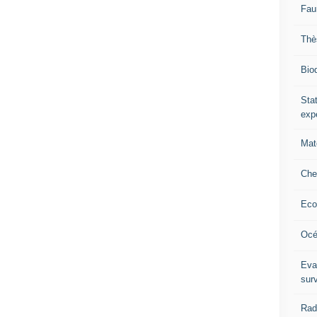
Fau
Thè
Biod
Stat
exp
Mat
Che
Eco
Océ
Eva
sur
Rad