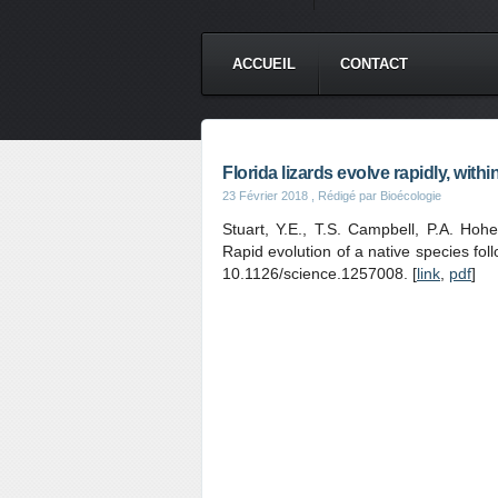
ACCUEIL
CONTACT
Florida lizards evolve rapidly, with
23 Février 2018
, Rédigé par Bioécologie
Stuart, Y.E., T.S. Campbell, P.A. Hoh
Rapid evolution of a native species fo
10.1126/science.1257008. [
link
,
pdf
]