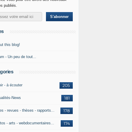
es publiés.
es
t this blog!
um - Un peu de tout...
gories
ir - à écouter
205
ualités-News
181
es - revues - thèses - rapports...
178
tos - arts - webdocumentaires...
174