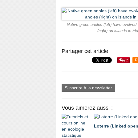
Native green anoles (left) have evolved 
(right) on islands in F
Partager cet article
R
S'inscrire à la newsletter
Vous aimerez aussi :
Loterre (Linked open