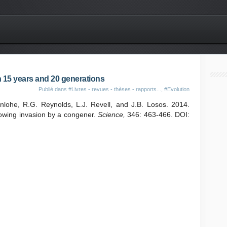
in 15 years and 20 generations
Publié dans
#Livres - revues - thèses - rapports...
,
#Evolution
enlohe, R.G. Reynolds, L.J. Revell, and J.B. Losos. 2014.
llowing invasion by a congener.
Science,
346: 463-466. DOI: