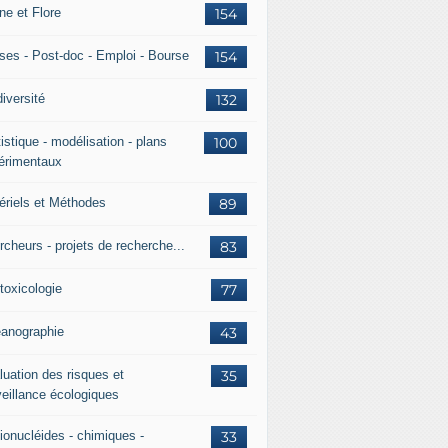
ne et Flore
154
ses - Post-doc - Emploi - Bourse
154
iversité
132
istique - modélisation - plans
100
érimentaux
ériels et Méthodes
89
rcheurs - projets de recherche...
83
toxicologie
77
anographie
43
luation des risques et
35
veillance écologiques
ionucléides - chimiques -
33