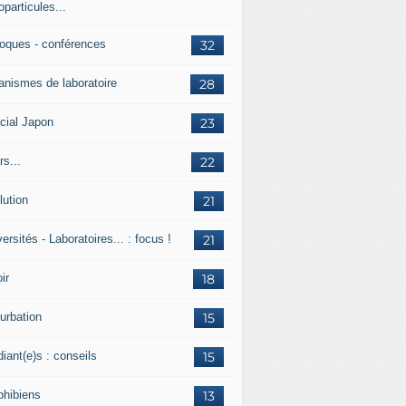
particules...
loques - conférences
32
anismes de laboratoire
28
cial Japon
23
s...
22
lution
21
ersités - Laboratoires... : focus !
21
ir
18
urbation
15
iant(e)s : conseils
15
hibiens
13