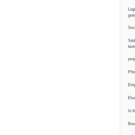
Logi
grat
Soci
Séd
biot
proj
Pho
Emp
Etud
In 
Bou