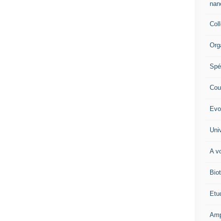
nano
Col
Org
Spé
Cour
Evo
Univ
A vo
Biot
Etud
Amp